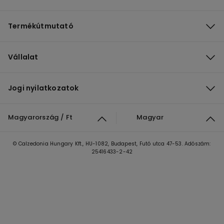
Termékútmutató
Vállalat
Jogi nyilatkozatok
Magyarország / Ft
Magyar
© Calzedonia Hungary Kft., HU-1082, Budapest, Futó utca 47-53. Adószám:
25416433-2-42