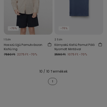
-70%
-70%
1 Szín
2 Szín
Hosszú Ujjú Pamutvászon
Környakú Kisfiú Pamut Póló
Kisfiú Ing
Nyomott Mintával
7590 Ft
2275 Ft
-70%
3590 Ft
1075 Ft
-70%
10 / 10 Termékek
1