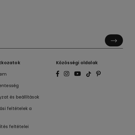
atkozatok
Közösségi oldalak
lem
entesség
yzat és beállítások
ási feltételek a
ítés feltételei