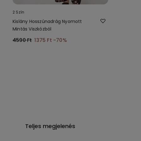
2 Szín
Kislány Hosszúnadrág Nyomott
Mintás Viszkózból
4590 Ft
1375 Ft
-70%
Teljes megjelenés