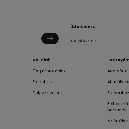
Üzletkereső
Vállalat
Jogi nyil
Céginformációk
Adatvéde
Franchise
Akadálym
Dolgozz velünk
Sütiszabál
Felhasznál
honlapok
Az értékes