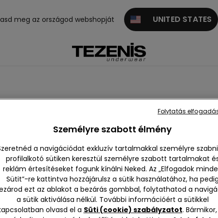
UNITED STATES
gasd meg az országod webshopját
Folytatás elfogadás
Személyre szabott élmény
Szeretnéd a navigációdat exkluzív tartalmakkal személyre szabni
profilalkotó sütiken keresztül személyre szabott tartalmakat é
reklám értesítéseket fogunk kínálni Neked. Az „Elfogadok mind
Sütit”-re kattintva hozzájárulsz a sütik használatához, ha pedi
ezárod ezt az ablakot a bezárás gombbal, folytathatod a navigá
a sütik aktiválása nélkül. További információért a sütikkel
kapcsolatban olvasd el a
Süti (cookie) szabályzatot
. Bármikor,