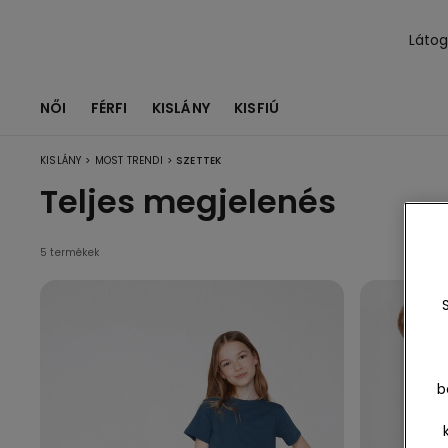
Láto
NŐI
FÉRFI
KISLÁNY
KISFIÚ
>
>
KISLÁNY
MOST TRENDI
SZETTEK
Teljes megjelenés
5 termékek
b