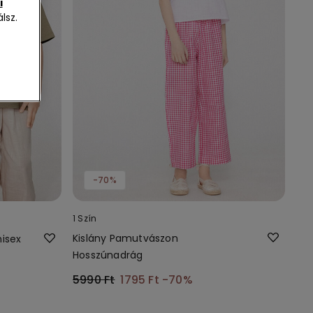
i
lsz.
-70%
1 Szín
Kislány Pamutvászon
isex
Hosszúnadrág
5990 Ft
1795 Ft
-70%