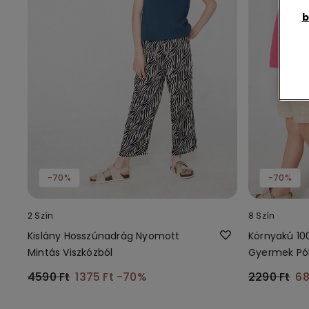
b
-70%
-70%
2 Szín
8 Szín
Kislány Hosszúnadrág Nyomott
Környakú 10
Mintás Viszkózból
Gyermek Pó
4590 Ft
1375 Ft
-70%
2290 Ft
68