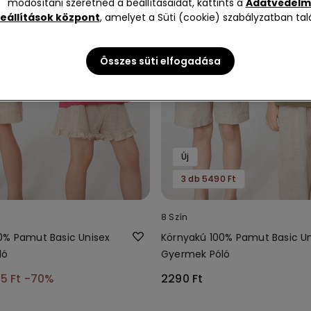
módosítani szeretnéd a beállításaidat, kattints a
Adatvédelm
eállítások központ
, amelyet a Süti (cookie) szabályzatban talá
Összes süti elfogadása
Új
3 db 5490 Ft
8 Szín
0% Pamut Basic Unisex
Környakú 100% Pamut Basic Un
ló
Gyermek Póló
5 Ft
-70%
2290 Ft