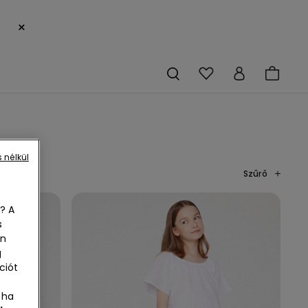
×
 nélkül
Szűrő
? A
s
en
g
ciót
 ha