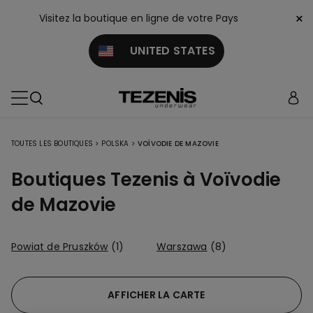
×
Visitez la boutique en ligne de votre Pays
UNITED STATES
TOUTES LES BOUTIQUES
>
POLSKA
>
VOÏVODIE DE MAZOVIE
Boutiques Tezenis à Voïvodie
de Mazovie
Powiat de Pruszków
(1)
Warszawa
(8)
AFFICHER LA CARTE