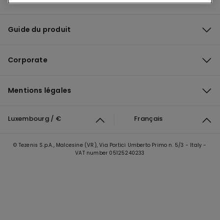
Guide du produit
Corporate
Mentions légales
Luxembourg / €
Français
© Tezenis S.p.A., Malcesine (VR), Via Portici Umberto Primo n. 5/3 - Italy -
VAT number 05125240233