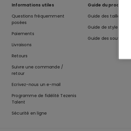
Informations utiles
Guide du produit
Questions fréquemment
Guide des tailles
posées
Guide de style
Paiements
Guide des soutiens
Livraisons
Retours
Suivre une commande /
retour
Ecrivez-nous un e-mail
Programme de fidélité Tezenis
Talent
Sécurité en ligne