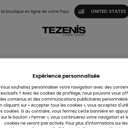
UNITED STATES
z la boutique en ligne de votre Pays
ategory.not.currently.a
Expérience personnalisée
Vous souhaitez personnaliser votre navigation avec des conten
exclusifs ? Avec les cookies de profilage, nous pouvons vous offr
des contenus et des communications publicitaires personnalisé
in achat
Trouver Une Boutique
n cliquant sur « Accepter tous les cookies », vous acceptez d'util
es cookies. Si au contraire, vous fermez cette bannière en appu
sur le bouton « Fermer », vous continuerez votre navigation et l
cookies ne seront pas activés. Pour plus d'informations sur les