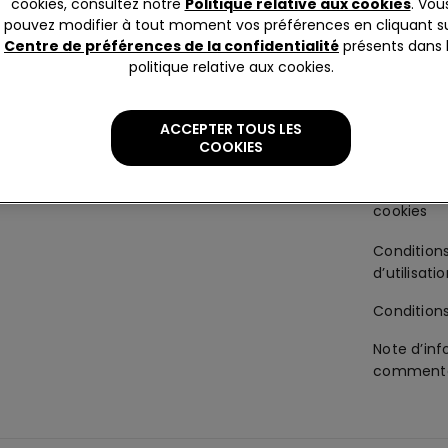
cookies, consultez notre
Politique relative aux cookies
. Vou
Corporate
Mentions 
pouvez modifier à tout moment vos préférences en cliquant s
Centre de préférences de la confidentialité
présents dans 
La société
Politique 
politique relative aux cookies.
Franchisage
Accessibil
ACCEPTER TOUS LES
-gorge
Travailler avec nous
Politique s
COOKIES
préférenc
Condition
d’utilisati
Condition
Note d’inf
commenta