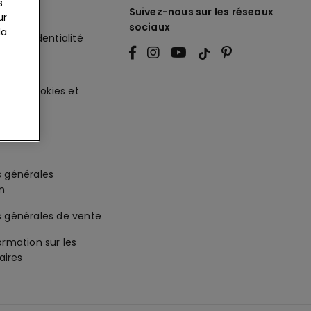
s
légales
Suivez-nous sur les réseaux
ur
sociaux
la
de Confidentialité
ité
ur les cookies et
es
s générales
on
s générales de vente
ormation sur les
ires