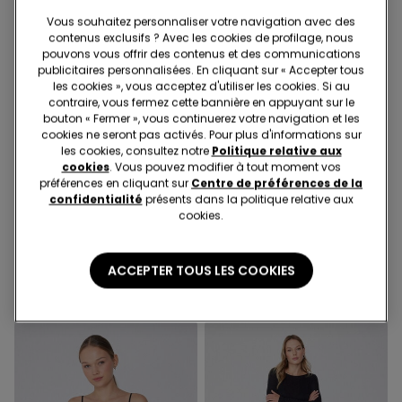
Vous souhaitez personnaliser votre navigation avec des
contenus exclusifs ? Avec les cookies de profilage, nous
pouvons vous offrir des contenus et des communications
publicitaires personnalisées. En cliquant sur « Accepter tous
les cookies », vous acceptez d'utiliser les cookies. Si au
contraire, vous fermez cette bannière en appuyant sur le
bouton « Fermer », vous continuerez votre navigation et les
cookies ne seront pas activés. Pour plus d'informations sur
les cookies, consultez notre
Politique relative aux
cookies
. Vous pouvez modifier à tout moment vos
Effet gainant
-50%
préférences en cliquant sur
Centre de préférences de la
confidentialité
présents dans la politique relative aux
cookies.
2 Couleurs
1 Couleur
Short Cycliste Sans Couture
Pantalon Trompette en Toile
Gainant
Élastique
ACCEPTER TOUS LES COOKIES