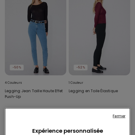
-50%
-52%
4 Couleurs
1 Couleur
Legging Jean Taille Haute Effet
Legging en Toile Élastique
Push-Up
Fermer
Expérience personnalisée