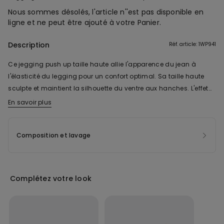
Nous sommes désolés, l'article n''est pas disponible en
ligne et ne peut être ajouté à votre Panier.
Description
Réf. article: 1WP941
Ce jegging push up taille haute allie l'apparence du jean à
l'élasticité du legging pour un confort optimal. Sa taille haute
sculpte et maintient la silhouette du ventre aux hanches. L'effet
push-up intégré rehausse et galbe naturellement les fessiers
En savoir plus
grâce à des découpes stratégiques et un tissu technique
modelant. Sa coupe près du corps épouse parfaitement les
Composition et lavage
jambes sans comprimer, créant une silhouette longiligne et
harmonieuse. Ses poches arrière fonctionnelles apportent
l'authenticité du jean tout en sculptant visuellement les courbes.
Sa fermeture zippée avec bouton assure un ajustement précis et
Complétez votre look
un maintien sécurisé tandis que ses passants de ceinture
permettent d'accessoiriser la tenue avec une ceinture. Son tissu
stretch extensible garantit liberté de mouvement et confort tout
au long de la journée, tout en conservant l'aspect structuré du