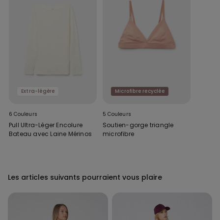
denim. Ce legging jean taille haute effet push-up Tezenis se
porte aussi bien au quotidien qu'en soirée. Associez-le à un pull
oversize et des baskets pour un look décontracté, ou à une
blouse élégante et des talons pour une silhouette plus
sophistiquée. Parfait pour le bureau, les sorties entre amis ou les
week-ends urbains.
Extra-légère
Microfibre recyclée
6 Couleurs
5 Couleurs
Pull Ultra-Léger Encolure
Soutien-gorge triangle
Bateau avec Laine Mérinos
microfibre
Les articles suivants pourraient vous plaire