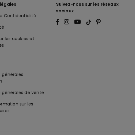
légales
Suivez-nous sur les réseaux
sociaux
de Confidentialité
ité
ur les cookies et
es
s générales
on
s générales de vente
ormation sur les
ires