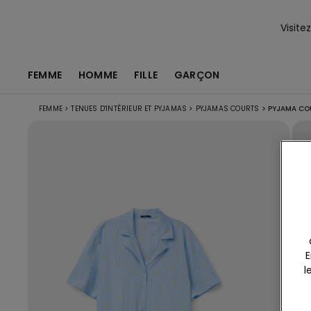
Visite
FEMME
HOMME
FILLE
GARÇON
FEMME
>
TENUES D'INTÉRIEUR ET PYJAMAS
>
PYJAMAS COURTS
>
PYJAMA CO
E
l