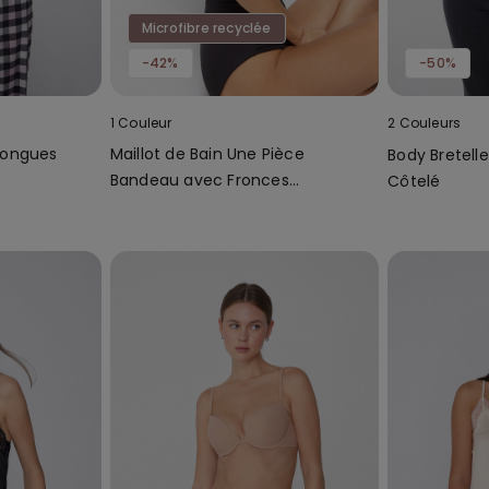
Microfibre recyclée
-42%
-50%
1 Couleur
2 Couleurs
Longues
Maillot de Bain Une Pièce
Body Bretell
Bandeau avec Fronces
Côtelé
Microfibre Recyclée