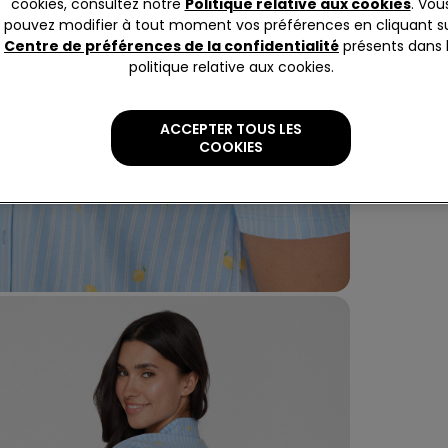
respirabi
cookies, consultez notre
Politique relative aux cookies
. Vou
chaudes. 
pouvez modifier à tout moment vos préférences en cliquant s
Compo
et facile
Centre de préférences de la confidentialité
présents dans 
quotidien
politique relative aux cookies.
ACCEPTER TOUS LES
COOKIES