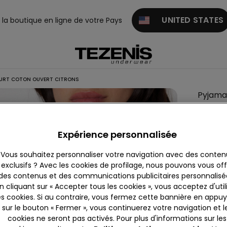
UNITED STATES
z la boutique en ligne de votre Pays
URT COTON OUVERT CITRONS
Pyjama
Couleur:
Expérience personnalisée
Vous souhaitez personnaliser votre navigation avec des conten
Descrip
exclusifs ? Avec les cookies de profilage, nous pouvons vous offr
des contenus et des communications publicitaires personnalisé
Pyjama en
n cliquant sur « Accepter tous les cookies », vous acceptez d'util
caractéri
es cookies. Si au contraire, vous fermez cette bannière en appu
qui donne
sur le bouton « Fermer », vous continuerez votre navigation et l
manches c
En savoir
cookies ne seront pas activés. Pour plus d'informations sur les
la fois c