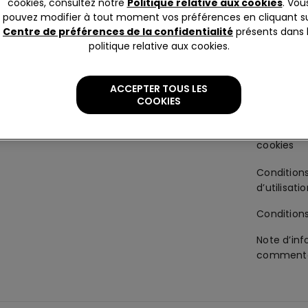
cookies, consultez notre
Politique relative aux cookies
. Vou
Corporate
Mentions 
pouvez modifier à tout moment vos préférences en cliquant s
Centre de préférences de la confidentialité
présents dans 
La société
Politique 
politique relative aux cookies.
Franchisage
Accessibil
ACCEPTER TOUS LES
-gorge
Travailler avec nous
Politique s
COOKIES
préférenc
Condition
d’utilisati
Condition
Note d’inf
commenta