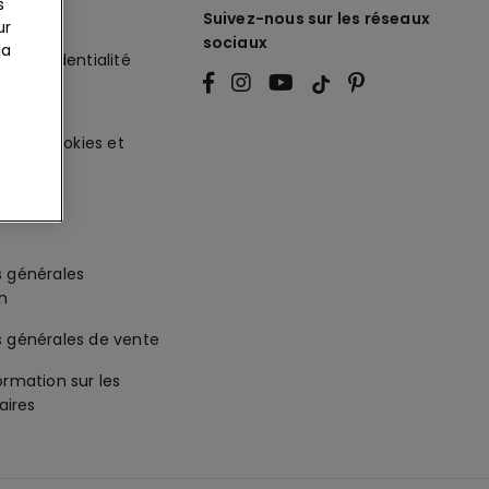
s
légales
Suivez-nous sur les réseaux
ur
sociaux
la
de Confidentialité
ité
ur les cookies et
es
s générales
on
s générales de vente
ormation sur les
ires