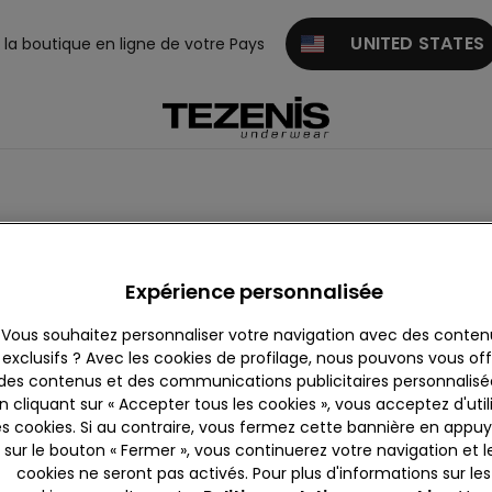
UNITED STATES
z la boutique en ligne de votre Pays
ategory.not.currently.a
Expérience personnalisée
Vous souhaitez personnaliser votre navigation avec des conten
exclusifs ? Avec les cookies de profilage, nous pouvons vous offr
des contenus et des communications publicitaires personnalisé
in achat
Trouver Une Boutique
n cliquant sur « Accepter tous les cookies », vous acceptez d'util
es cookies. Si au contraire, vous fermez cette bannière en appu
sur le bouton « Fermer », vous continuerez votre navigation et l
cookies ne seront pas activés. Pour plus d'informations sur les