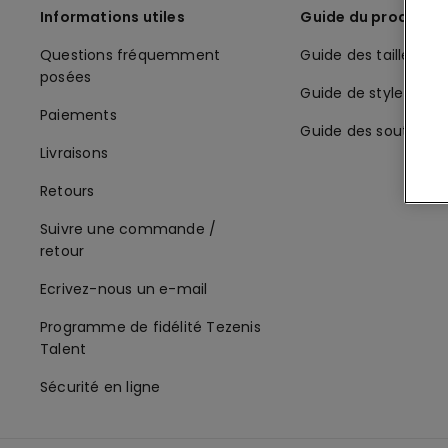
Informations utiles
Guide du produit
Questions fréquemment
Guide des tailles
posées
Guide de style
Paiements
Guide des soutiens
Livraisons
Retours
Suivre une commande /
retour
Ecrivez-nous un e-mail
Programme de fidélité Tezenis
Talent
Sécurité en ligne