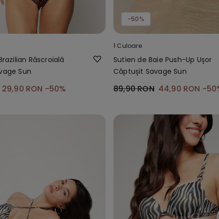
-50%
1 Culoare
Brazilian Răscroială
Sutien de Baie Push-Up Ușor
avage Sun
Căptușit Savage Sun
29,90 RON
-50%
89,90 RON
44,90 RON
-50