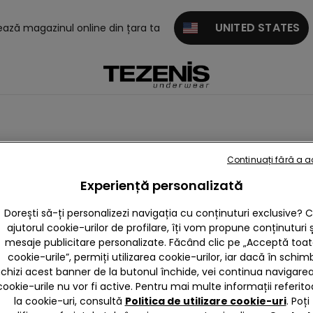
UNITED STATES
tează magazinul online din țara ta
T
Continuați fără a 
ripes swimsuits
Animal Print
Reiat
Crinkle
Vintage
Experiență personalizată
Dorești să-ți personalizezi navigația cu conținuturi exclusive? 
ajutorul cookie-urilor de profilare, îți vom propune conținuturi ș
mesaje publicitare personalizate. Făcând clic pe „Acceptă toa
cookie-urile”, permiți utilizarea cookie-urilor, iar dacă în schim
nchizi acest banner de la butonul închide, vei continua navigarea,
cookie-urile nu vor fi active. Pentru mai multe informații referito
la cookie-uri, consultă
Politica de utilizare cookie-uri
. Poți