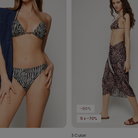
-50%
5 x -70%
3 Culori