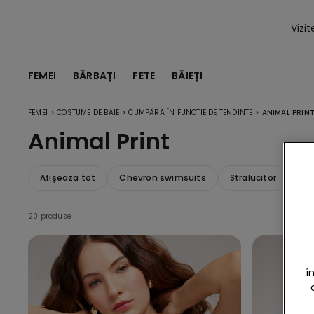
Vizi
FEMEI
BĂRBAȚI
FETE
BĂIEȚI
>
>
>
FEMEI
COSTUME DE BAIE
CUMPĂRĂ ÎN FUNCȚIE DE TENDINȚE
ANIMAL PRIN
Animal Print
Afișează tot
Chevron swimsuits
Strălucitor
St
20 produse
î