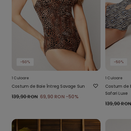
-50%
-50%
1 Culoare
1 Culoare
Costum de Baie Întreg Savage Sun
Costum de B
Safari Luxe
139,90 RON
69,90 RON
-50%
139,90 RO