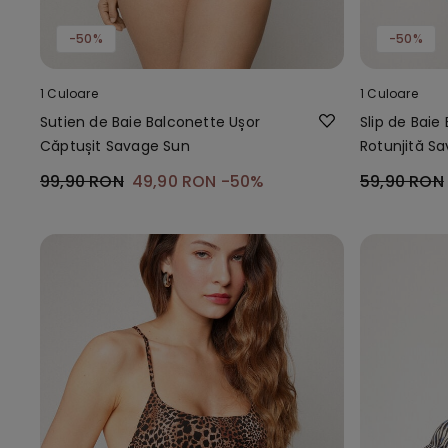
-50%
-50%
1 Culoare
1 Culoare
Sutien de Baie Balconette Ușor
Slip de Baie 
Căptușit Savage Sun
Rotunjită S
99,90 RON
49,90 RON
-50%
59,90 RON