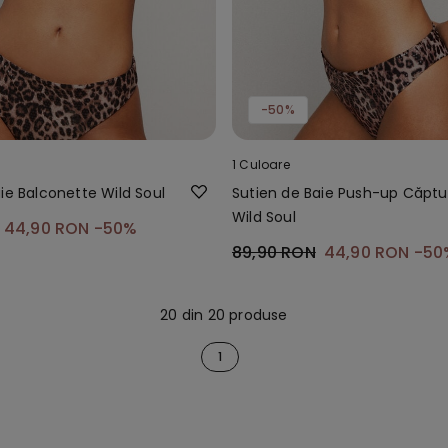
-50%
1 Culoare
ie Balconette Wild Soul
Sutien de Baie Push-up Căptu
Wild Soul
44,90 RON
-50%
89,90 RON
44,90 RON
-50
20 din 20 produse
1