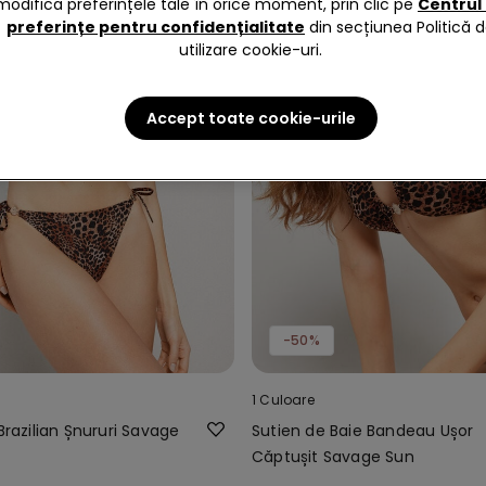
modifica preferințele tale în orice moment, prin clic pe
Centrul
preferințe pentru confidențialitate
din secțiunea Politică 
utilizare cookie-uri.
Accept toate cookie-urile
-50%
1 Culoare
 Brazilian Șnururi Savage
Sutien de Baie Bandeau Ușor
Căptușit Savage Sun