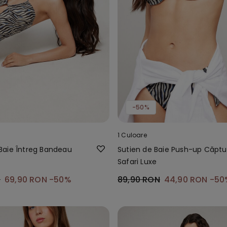
-50%
1 Culoare
aie Întreg Bandeau
Sutien de Baie Push-up Căptu
Safari Luxe
N
69,90 RON
-50%
89,90 RON
44,90 RON
-50