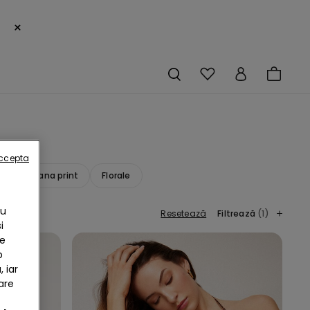
×
accepta
Bandana print
Florale
Cu
Resetează
Filtrează
(1)
i
te
b
 iar
are