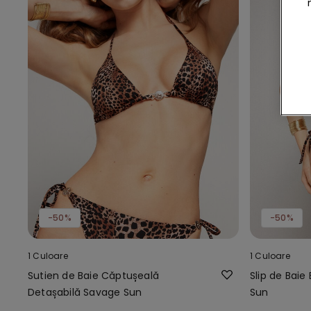
-50%
-50%
1 Culoare
1 Culoare
Sutien de Baie Căptușeală
Slip de Baie
Detașabilă Savage Sun
Sun