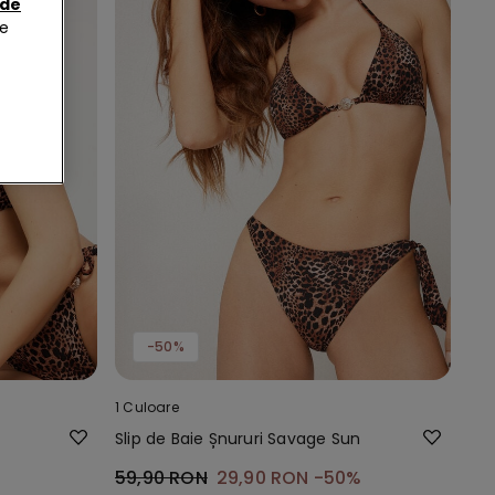
 de
de
-50%
1 Culoare
Slip de Baie Șnururi Savage Sun
59,90 RON
29,90 RON
-50%