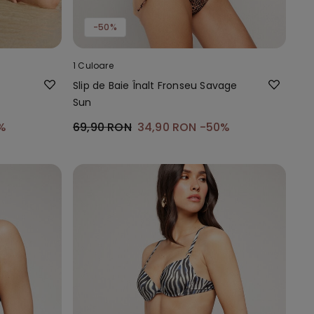
-50%
1 Culoare
Slip de Baie Înalt Fronseu Savage
Sun
%
69,90 RON
34,90 RON
-50%