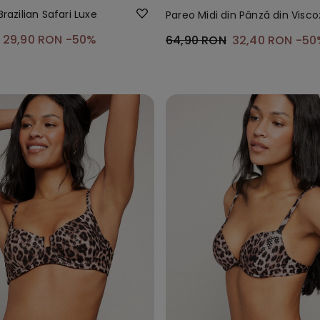
Brazilian Safari Luxe
Pareo Midi din Pânză din Visco
29,90 RON
-50%
64,90 RON
32,40 RON
-50