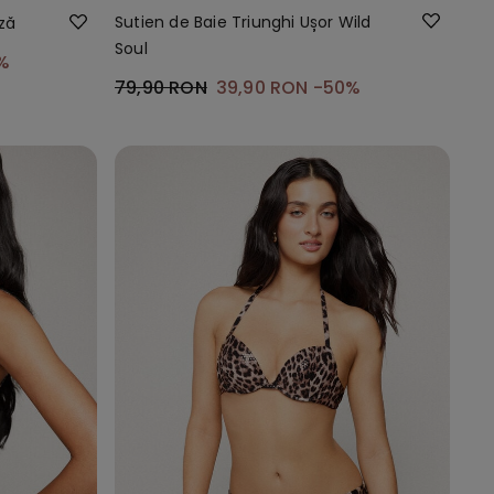
Sutien de Baie Triunghi Ușor Wild
ză
Soul
%
79,90 RON
39,90 RON
-50%