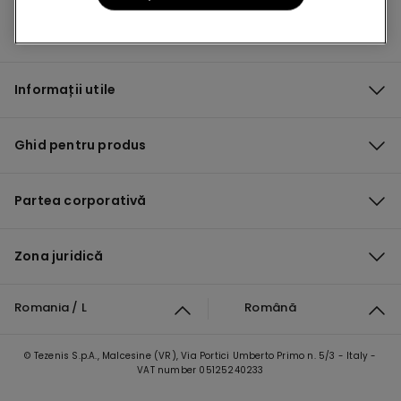
Informații utile
Ghid pentru produs
Partea corporativă
Zona juridică
Romania / L
Română
© Tezenis S.p.A., Malcesine (VR), Via Portici Umberto Primo n. 5/3 - Italy -
VAT number 05125240233