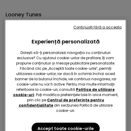
Looney Tunes
Continuați fără a accepta
Experiență personalizată
Dorești să-ți personalizezi navigația cu conținuturi
exclusive? Cu ajutorul cookie-urilor de profilare, îți vom
propune conținuturi și mesaje publicitare personalizate.
Bună! Să rămânem în contact: abonează-te!
Făcând clic pe „Acceptă toate cookie-urile”, permiți
utilizarea cookie-urilor, iar dacă în schimb închizi acest
banner de la butonul închide, vei continua navigarea, iar
cookie-urile nu vor fi active. Pentru mai multe informații
referitoare la cookie-uri, consultă
Politica de utilizare
cookie-uri
. Poți modifica preferințele tale în orice moment,
Găsește un magazin!
prin clic pe
Centrul de preferințe pentru
confidențialitate
din secțiunea Politică de utilizare
cookie-uri.
Accept toate cookie-urile