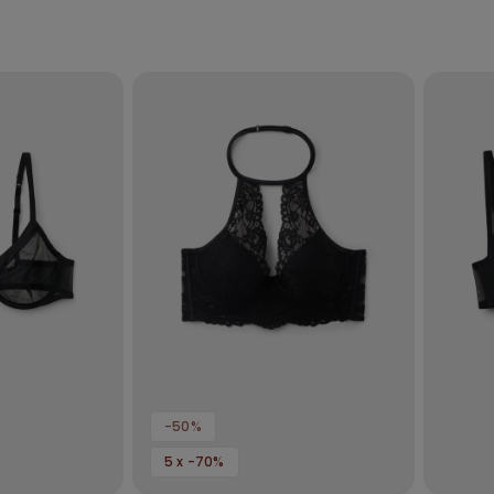
-50%
5 x -70%