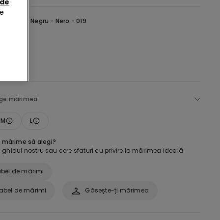
 de
de
selectată:
Negru -
Nero - 019
ege mărimea
M
L
e mărime să alegi?
ghidul nostru sau cere sfaturi cu privire la mărimea ideală
bel de mărimi
abel de mărimi
Găsește-ți mărimea