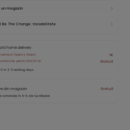
 un magazin
t Be The Change: trasabilitate
ard home delivery
membrii Tezenis Talent
1€
comenzile peste 264,90 lei
Gratuit
 it in 2-3 working days
re din magazin
Gratuit
e comanda în 4–5 zile lucrătoare