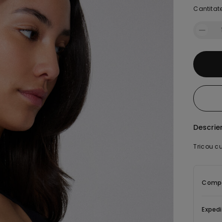
Cantitate
Descrie
Tricou c
Compoz
Expedi