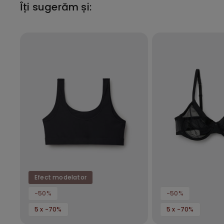
Îți sugerăm și:
Efect modelator
-50%
-50%
5 x -70%
5 x -70%