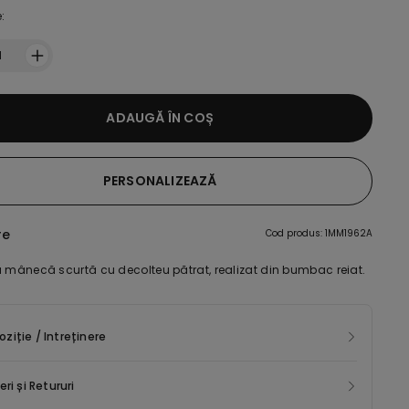
:
1
ADAUGĂ ÎN COȘ
PERSONALIZEAZĂ
re
Cod produs: 1MM1962A
u mânecă scurtă cu decolteu pătrat, realizat din bumbac reiat.
iție / Intreținere
eri și Retururi