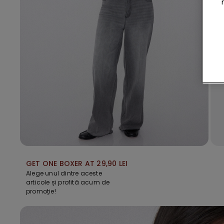
GET ONE BOXER AT 29,90 LEI
Alege unul dintre aceste
articole și profită acum de
promoție!