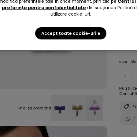
modifica preferințele tale în orice moment, prin clic pe
Centrul
preferințe pentru confidențialitate
din secțiunea Politică 
Culoare 
utilizare cookie-uri.
Accept toate cookie-urile
size:
Al
S
Nu știi c
Consultă 
Ta
Finaliza promoția
T