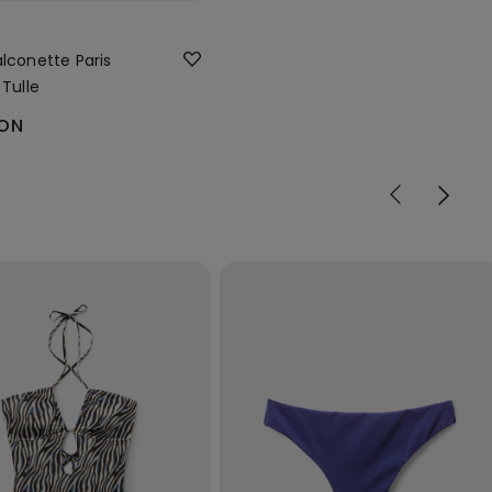
alconette Paris
 Tulle
RON