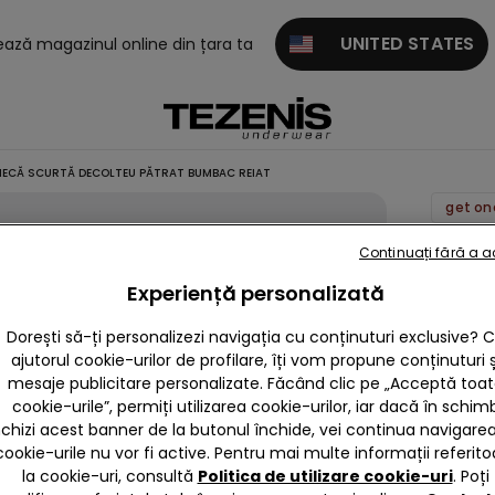
UNITED STATES
tează magazinul online din țara ta
ECĂ SCURTĂ DECOLTEU PĂTRAT BUMBAC REIAT
Bluză
Continuați fără a 
Mânec
Experiență personalizată
Scurtă
Dorești să-ți personalizezi navigația cu conținuturi exclusive? 
Decolt
ajutorul cookie-urilor de profilare, îți vom propune conținuturi ș
Pătrat
mesaje publicitare personalizate. Făcând clic pe „Acceptă toa
Bumba
cookie-urile”, permiți utilizarea cookie-urilor, iar dacă în schim
Reiat
nchizi acest banner de la butonul închide, vei continua navigarea,
cookie-urile nu vor fi active. Pentru mai multe informații referito
69,90 
la cookie-uri, consultă
Politica de utilizare cookie-uri
. Poți