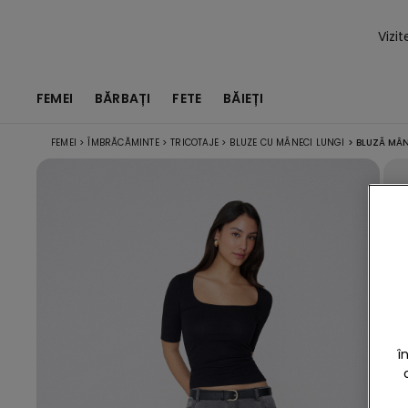
Vizi
FEMEI
BĂRBAȚI
FETE
BĂIEȚI
FEMEI
>
ÎMBRĂCĂMINTE
>
TRICOTAJE
>
BLUZE CU MÂNECI LUNGI
>
BLUZĂ MÂN
î