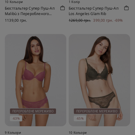
10 Кольори
1 Колір
Бюстгальтер Супер Пуш-Ап
Бюстгальтер Супер Пуш-Ап
Malibù з Переробленого
Los Angeles Glam Rib
Мережива
1139,00 грн.
1269,00 грн.
399,00 грн.
-69%
ПЕРЕРОБЛЕНЕ МЕРЕЖИВО
ПЕРЕРОБЛЕНЕ МЕРЕЖИВО
-63%
-65%
9 Кольори
10 Кольори