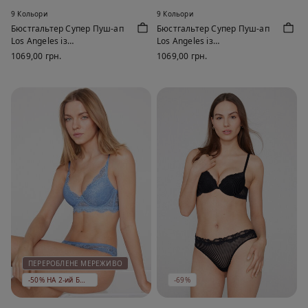
9 Кольори
9 Кольори
Бюстгальтер Супер Пуш-ап
Бюстгальтер Супер Пуш-ап
Los Angeles із
Los Angeles із
Переробленого Мережива
Переробленого Мережива
1069,00 грн.
1069,00 грн.
ПЕРЕРОБЛЕНЕ МЕРЕЖИВО
-50% НА 2-ий БЮСТГАЛЬТЕР
-69%