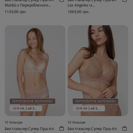
Malibù з Переробленого
Los Angeles із
Мережива
Переробленого Мережива
1139,00 грн.
1069,00 грн.
ПЕРЕРОБЛЕНЕ МЕРЕЖИВО
ПЕРЕРОБЛЕНЕ МЕРЕЖИВО
-50% НА 2-ий БЮСТГАЛЬТЕР
-50% НА 2-ий БЮСТГАЛЬТЕР
10 Кольори
10 Кольори
Бюстгальтер Супер Пуш-Ап
Бюстгальтер Супер Пуш-Ап