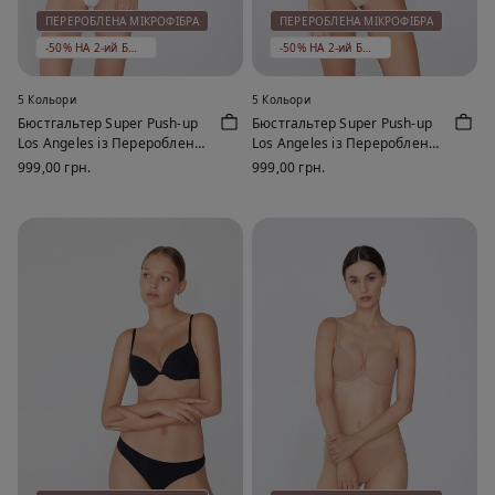
ПЕРЕРОБЛЕНА МІКРОФІБРА
ПЕРЕРОБЛЕНА МІКРОФІБРА
-50% НА 2-ий БЮСТГАЛЬТЕР
-50% НА 2-ий БЮСТГАЛЬТЕР
5 Кольори
5 Кольори
Бюстгальтер Super Push-up
Бюстгальтер Super Push-up
Los Angeles із Переробленої
Los Angeles із Переробленої
Мікрофібри
Мікрофібри
999,00 грн.
999,00 грн.