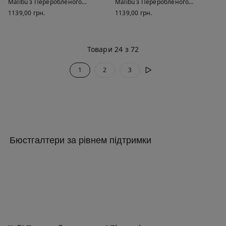
Malibù з Переробленого
Malibù з Переробленого
Мережива
Мережива
1139,00 грн.
1139,00 грн.
Товари 24 з 72
1
2
3
Бюстгалтери за рівнем підтримки