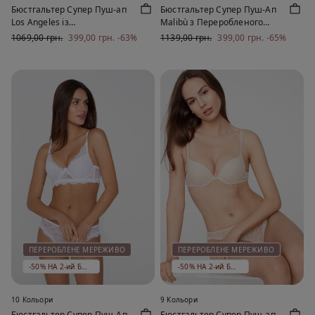
Бюстгальтер Супер Пуш-ап
Бюстгальтер Супер Пуш-Ап
Los Angeles із
Malibù з Переробленого
Переробленого Мережива
Мережива
1069,00 грн.
399,00 грн.
-63%
1139,00 грн.
399,00 грн.
-65%
ПЕРЕРОБЛЕНЕ МЕРЕЖИВО
ПЕРЕРОБЛЕНЕ МЕРЕЖИВО
-50% НА 2-ий БЮСТГАЛЬТЕР
-50% НА 2-ий БЮСТГАЛЬТЕР
10 Кольори
9 Кольори
Бюстгальтер Супер Пуш-Ап
Бюстгальтер Супер Пуш-ап