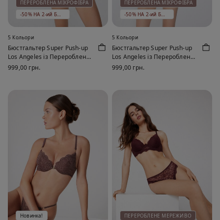
ПЕРЕРОБЛЕНА МІКРОФІБРА
ПЕРЕРОБЛЕНА МІКРОФІБРА
-50% НА 2-ий БЮСТГАЛЬТЕР
-50% НА 2-ий БЮСТГАЛЬТЕР
5 Кольори
5 Кольори
Бюстгальтер Super Push-up
Бюстгальтер Super Push-up
Los Angeles із Переробленої
Los Angeles із Переробленої
Мікрофібри
Мікрофібри
999,00 грн.
999,00 грн.
Новинка!
ПЕРЕРОБЛЕНЕ МЕРЕЖИВО