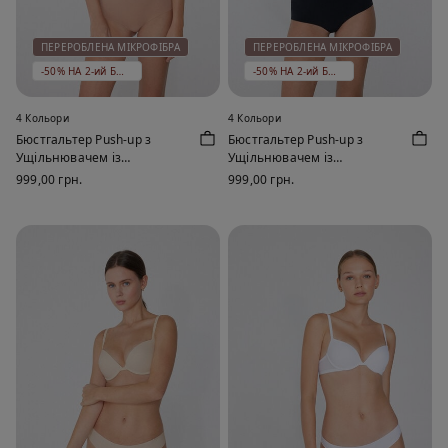
ПЕРЕРОБЛЕНА МІКРОФІБРА
ПЕРЕРОБЛЕНА МІКРОФІБРА
-50% НА 2-ий БЮСТГАЛЬТЕР
-50% НА 2-ий БЮСТГАЛЬТЕР
4 Кольори
4 Кольори
Бюстгальтер Push-up з
Бюстгальтер Push-up з
Ущільнювачем із
Ущільнювачем із
Переробленої Мікрофібри
Переробленої Мікрофібри
999,00 грн.
999,00 грн.
Venice
Venice