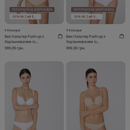
ПЕРЕРОБЛЕНА МІКРОФІБРА
ПЕРЕРОБЛЕНА МІКРОФІБРА
-50% НА 2-ий БЮСТГАЛЬТЕР
-50% НА 2-ий БЮСТГАЛЬТЕР
4 Кольори
4 Кольори
Бюстгальтер Push-up з
Бюстгальтер Push-up з
Ущільнювачем із
Ущільнювачем із
Переробленої Мікрофібри
Переробленої Мікрофібри
999,00 грн.
999,00 грн.
Venice
Venice