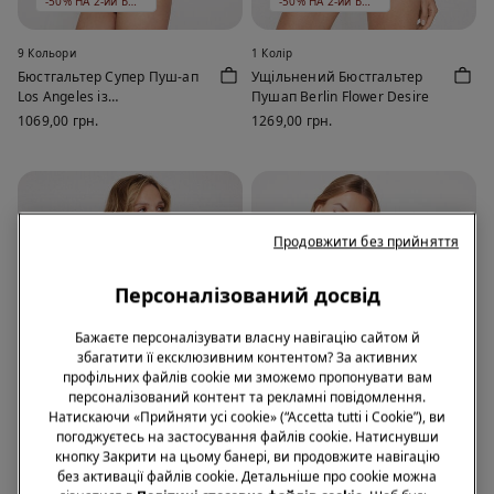
-50% НА 2-ий БЮСТГАЛЬТЕР
-50% НА 2-ий БЮСТГАЛЬТЕР
9 Кольори
1 Колір
Бюстгальтер Супер Пуш-ап
Ущільнений Бюстгальтер
Los Angeles із
Пушап Berlin Flower Desire
Переробленого Мережива
1069,00 грн.
1269,00 грн.
Продовжити без прийняття
Персоналізований досвід
Бажаєте персоналізувати власну навігацію сайтом й
збагатити її ексклюзивним контентом? За активних
профільних файлів cookie ми зможемо пропонувати вам
персоналізований контент та рекламні повідомлення.
Натискаючи «Прийняти усі cookie» (“Accetta tutti i Cookie”), ви
погоджуєтесь на застосування файлів cookie. Натиснувши
ПЕРЕРОБЛЕНЕ МЕРЕЖИВО
ПЕРЕРОБЛЕНЕ МЕРЕЖИВО
кнопку Закрити на цьому банері, ви продовжите навігацію
без активації файлів cookie. Детальніше про cookie можна
-50% НА 2-ий БЮСТГАЛЬТЕР
-50% НА 2-ий БЮСТГАЛЬТЕР