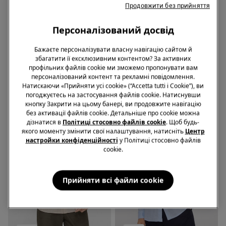
Продовжити без прийняття
-67%
-70%
Персоналізований досвід
7 Кольори
4 Кольори
Боксери з Еластичної
Боксери з Еластичної
Бажаєте персоналізувати власну навігацію сайтом й
Бавовни
Бавовни з Принтом
збагатити її ексклюзивним контентом? За активних
599,00 грн.
199,00 грн.
-67%
669,00 грн.
199,00 грн.
-70%
профільних файлів cookie ми зможемо пропонувати вам
персоналізований контент та рекламні повідомлення.
Натискаючи «Прийняти усі cookie» (“Accetta tutti i Cookie”), ви
погоджуєтесь на застосування файлів cookie. Натиснувши
кнопку Закрити на цьому банері, ви продовжите навігацію
без активації файлів cookie. Детальніше про cookie можна
дізнатися в
Політиці стосовно файлів cookie
. Щоб будь-
якого моменту змінити свої налаштування, натисніть
Центр
настройки конфіденційності
у Політиці стосовно файлів
cookie.
Прийняти всі файли сookie