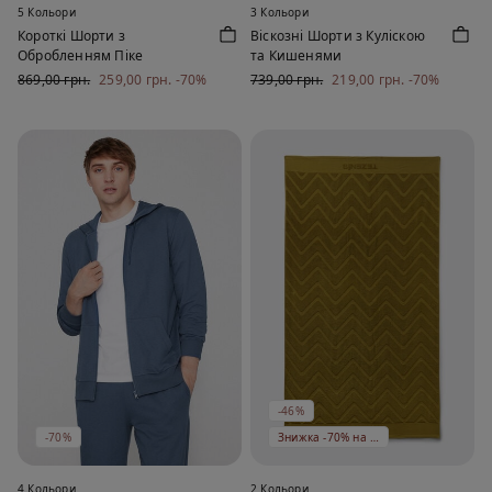
5 Кольори
3 Кольори
Короткі Шорти з
Віскозні Шорти з Куліскою
Обробленням Піке
та Кишенями
869,00 грн.
259,00 грн.
-70%
739,00 грн.
219,00 грн.
-70%
-46%
-70%
Знижка -70% на 5 од
4 Кольори
2 Кольори