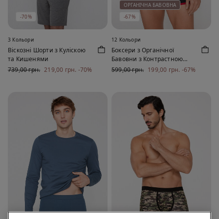
ОРГАНІЧНА БАВОВНА
-70%
-67%
3 Кольори
12 Кольори
Віскозні Шорти з Куліскою
Боксери з Органічної
та Кишенями
Бавовни з Контрастною
Облямівкою та Логотипом
739,00 грн.
219,00 грн.
-70%
599,00 грн.
199,00 грн.
-67%
ОРГАНІЧНА БАВОВНА