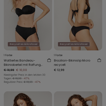
Recyceltes Mikrofaser
Recyceltes Mikrofaser
1 Farbe
1 Farbe
Wattiertes Bandeau-
Brazilian-Bikinislip Micro
Bikinioberteil mit Raffung,
recycelt
aus recycelter Mikrofaser
€ 18,99
€ 10,00
€ 12,99
Niedrigster Preis in den letzten 30
Tagen:
€ 18,99
-47%
Regulärer Preis:
€ 18,99
-47%