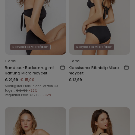
Recyceltes Mikrofaser
Recyceltes Mikrofaser
1 Farbe
1 Farbe
Bandeau-Badeanzug mit
Klassischer Bikinislip Micro
Raffung Micro recycelt
recycelt
€ 21,99
€ 15,00
€ 12,99
Niedrigster Preis in den letzten 30
Tagen:
€ 21,99
-32%
Regulärer Preis:
€ 21,99
-32%