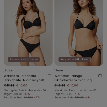
Recyceltes Mikrofaser
Recyceltes Mikrofaser
1 Farbe
1 Farbe
Wattiertes Balconette-
Wattiertes Triangel-
Bikinioberteil Micro recycelt
Bikinioberteil mit Raffung
Micro recycelt
€ 18,99
€ 10,00
€ 16,99
€ 10,00
Niedrigster Preis in den letzten 30
Niedrigster Preis in den letzten 30
Tagen:
€ 18,99
-47%
Tagen:
€ 16,99
-41%
Regulärer Preis:
€ 18,99
-47%
Regulärer Preis:
€ 16,99
-41%