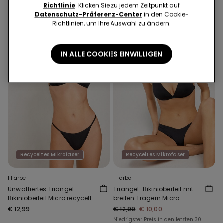
Richtlinie
. Klicken Sie zu jedem Zeitpunkt auf
Datenschutz-Präferenz-Center
in den Cookie-
Richtlinien, um Ihre Auswahl zu ändern.
IN ALLE COOKIES EINWILLIGEN
Recyceltes Mikrofaser
Recyceltes Mikrofaser
1 Farbe
1 Farbe
Unwattiertes Triangel-
Triangel-Bikinioberteil mit
Bikinioberteil Micro recycelt
breiten Trägern Micro
recycelt
€ 12,99
€ 12,99
€ 10,00
Niedrigster Preis in den letzten 30