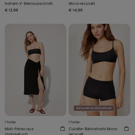
hohem V-Beinausschnitt
Micro recycelt
Micro recycelt
€ 12,99
€ 14,99
Recyceltes Mikrofaser
1 Farbe
1 Farbe
Midi-Pareo aus
Culotte-Bikinishorts Micro
Viskosetuch
recycelt