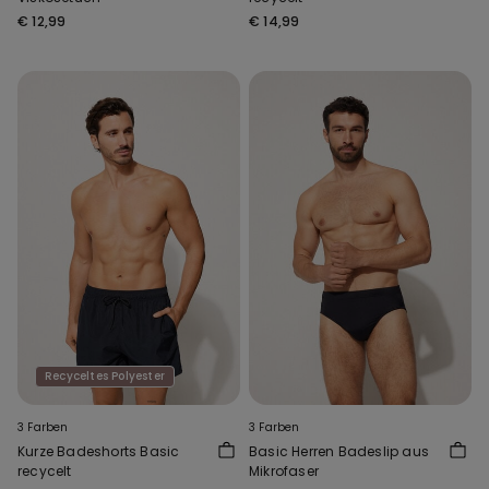
€ 12,99
€ 14,99
Recyceltes Polyester
3 Farben
3 Farben
Kurze Badeshorts Basic
Basic Herren Badeslip aus
recycelt
Mikrofaser