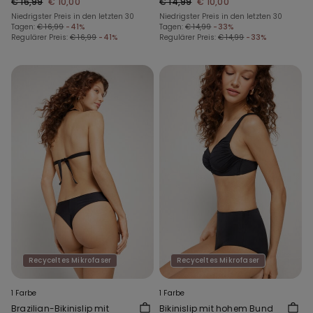
€ 16,99
€ 10,00
€ 14,99
€ 10,00
Niedrigster Preis in den letzten 30
Niedrigster Preis in den letzten 30
Tagen:
€ 16,99
-41%
Tagen:
€ 14,99
-33%
Regulärer Preis:
€ 16,99
-41%
Regulärer Preis:
€ 14,99
-33%
Recyceltes Mikrofaser
Recyceltes Mikrofaser
1 Farbe
1 Farbe
Brazilian-Bikinislip mit
Bikinislip mit hohem Bund