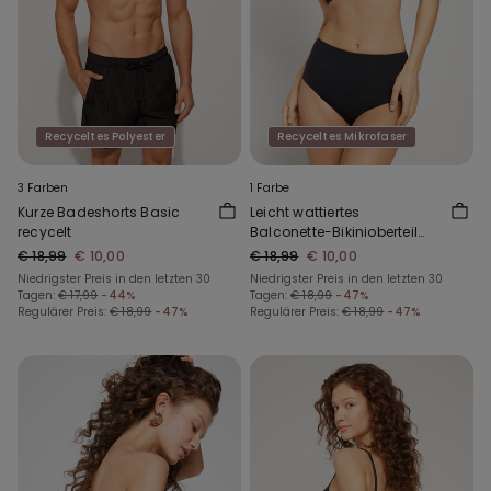
Recyceltes Polyester
Recyceltes Mikrofaser
3 Farben
1 Farbe
Kurze Badeshorts Basic
Leicht wattiertes
recycelt
Balconette-Bikinioberteil
mit Raffung aus recycelter
€ 18,99
€ 10,00
€ 18,99
€ 10,00
Mikrofaser
Niedrigster Preis in den letzten 30
Niedrigster Preis in den letzten 30
Tagen:
€ 17,99
-44%
Tagen:
€ 18,99
-47%
Regulärer Preis:
€ 18,99
-47%
Regulärer Preis:
€ 18,99
-47%