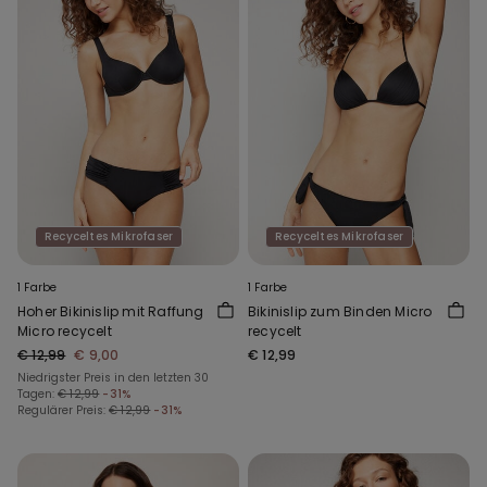
Recyceltes Mikrofaser
Recyceltes Mikrofaser
1 Farbe
1 Farbe
Hoher Bikinislip mit Raffung
Bikinislip zum Binden Micro
Micro recycelt
recycelt
€ 12,99
€ 9,00
€ 12,99
Niedrigster Preis in den letzten 30
Tagen:
€ 12,99
-31%
Regulärer Preis:
€ 12,99
-31%