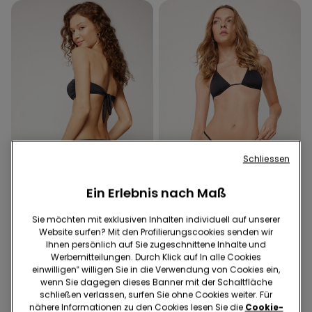
Schliessen
Ein Erlebnis nach Maß
Recyceltes Mikrofaser
Recyceltes Mikrofaser
Sie möchten mit exklusiven Inhalten individuell auf unserer
1 Farbe
1 Farbe
Website surfen? Mit den Profilierungscookies senden wir
Hoher Brazilian-Bikinislip
Bikini-Stringtanga mit
Ihnen persönlich auf Sie zugeschnittene Inhalte und
mit Raffung Micro recycelt
hohem Beinausschnitt
Werbemitteilungen. Durch Klick auf In alle Cookies
Micro recycelt
einwilligen‟ willigen Sie in die Verwendung von Cookies ein,
€ 12,99
€ 9,00
€ 12,99
wenn Sie dagegen dieses Banner mit der Schaltfläche
Niedrigster Preis in den letzten 30
schließen verlassen, surfen Sie ohne Cookies weiter. Für
Tagen:
€ 12,99
-31%
Regulärer Preis:
€ 12,99
-31%
nähere Informationen zu den Cookies lesen Sie die
Cookie-