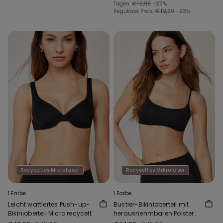
Tagen:
€ 12,99
-23%
Regulärer Preis:
€ 12,99
-23%
Recyceltes Mikrofaser
Recyceltes Mikrofaser
1 Farbe
1 Farbe
Leicht wattiertes Push-up-
Bustier-Bikinioberteil mit
Bikinioberteil Micro recycelt
herausnehmbaren Polstern
Micro recycelt