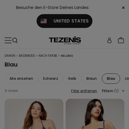
×
Besuche den E-Store Deines Landes:
UNITED STATES
>
>
>
DAMEN
BADEMODE
NACH FARBE
HELLBAU
Blau
Alle ansehen
Schwarz
Gelb
Braun
Blau
Li
Filter entfernen
Filtern
(1)
13 Artikel