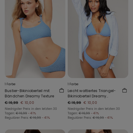
1 Farbe
1 Farbe
Bustier-Bikinioberteil mit
Leicht wattiertes Triangel-
Bändchen Dreamy Texture
Bikinioberteil Dreamy
Texture
€ 16,99
€ 10,00
€ 16,99
€ 10,00
Niedrigster Preis in den letzten 30
Niedrigster Preis in den letzten 30
Tagen:
€ 16,99
-41%
Tagen:
€ 16,99
-41%
Regulärer Preis:
€ 16,99
-41%
Regulärer Preis:
€ 16,99
-41%