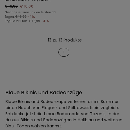
Blau
€ 16,99
€ 10,00
Niedrigster Preis in den letzten 30
Tagen:
€ 16,99
-41%
Regulärer Preis:
€ 16,99
-41%
13 zu 13 Produkte
1
Blaue Bikinis und Badeanzüge
Blaue Bikinis und Badeanzüge verleihen dir im Sommer
einen Hauch von Eleganz und Stilbewusstsein zugleich.
Entdecke jetzt die blaue Bademode von Tezenis, in der
du aus Bikinis und Badeanzügen in Hellblau und weiteren
Blau-Tönen wählen kannst.