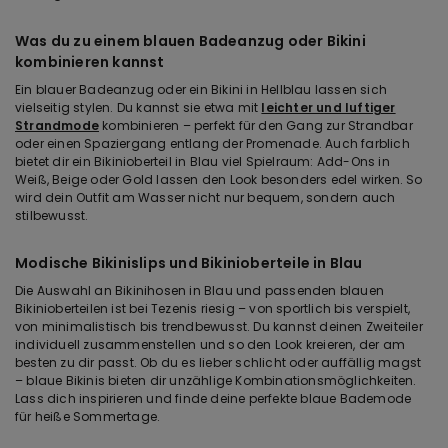
Was du zu einem blauen Badeanzug oder Bikini
kombinieren kannst
Ein blauer Badeanzug oder ein Bikini in Hellblau lassen sich
vielseitig stylen. Du kannst sie etwa mit
leichter und luftiger
Strandmode
kombinieren – perfekt für den Gang zur Strandbar
oder einen Spaziergang entlang der Promenade. Auch farblich
bietet dir ein Bikinioberteil in Blau viel Spielraum: Add-Ons in
Weiß, Beige oder Gold lassen den Look besonders edel wirken. So
wird dein Outfit am Wasser nicht nur bequem, sondern auch
stilbewusst.
Modische Bikinislips und Bikinioberteile in Blau
Die Auswahl an Bikinihosen in Blau und passenden blauen
Bikinioberteilen ist bei Tezenis riesig – von sportlich bis verspielt,
von minimalistisch bis trendbewusst. Du kannst deinen Zweiteiler
individuell zusammenstellen und so den Look kreieren, der am
besten zu dir passt. Ob du es lieber schlicht oder auffällig magst
– blaue Bikinis bieten dir unzählige Kombinationsmöglichkeiten.
Lass dich inspirieren und finde deine perfekte blaue Bademode
für heiße Sommertage.