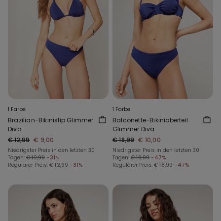
1 Farbe
1 Farbe
Brazilian-Bikinislip Glimmer
Balconette-Bikinioberteil
Diva
Glimmer Diva
€ 12,99
€ 9,00
€ 18,99
€ 10,00
Niedrigster Preis in den letzten 30
Niedrigster Preis in den letzten 30
Tagen:
€ 12,99
-31%
Tagen:
€ 18,99
-47%
Regulärer Preis:
€ 12,99
-31%
Regulärer Preis:
€ 18,99
-47%