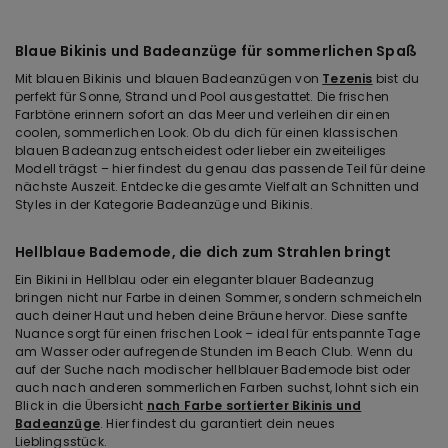
Blaue Bikinis und Badeanzüge für sommerlichen Spaß
Mit blauen Bikinis und blauen Badeanzügen von
Tezenis
bist du
perfekt für Sonne, Strand und Pool ausgestattet. Die frischen
Farbtöne erinnern sofort an das Meer und verleihen dir einen
coolen, sommerlichen Look. Ob du dich für einen klassischen
blauen Badeanzug entscheidest oder lieber ein zweiteiliges
Modell trägst – hier findest du genau das passende Teil für deine
nächste Auszeit. Entdecke die gesamte Vielfalt an Schnitten und
Styles in der Kategorie Badeanzüge und Bikinis.
Hellblaue Bademode, die dich zum Strahlen bringt
Ein Bikini in Hellblau oder ein eleganter blauer Badeanzug
bringen nicht nur Farbe in deinen Sommer, sondern schmeicheln
auch deiner Haut und heben deine Bräune hervor. Diese sanfte
Nuance sorgt für einen frischen Look – ideal für entspannte Tage
am Wasser oder aufregende Stunden im Beach Club. Wenn du
auf der Suche nach modischer hellblauer Bademode bist oder
auch nach anderen sommerlichen Farben suchst, lohnt sich ein
Blick in die Übersicht
nach Farbe sortierter Bikinis und
Badeanzüge
. Hier findest du garantiert dein neues
Lieblingsstück.