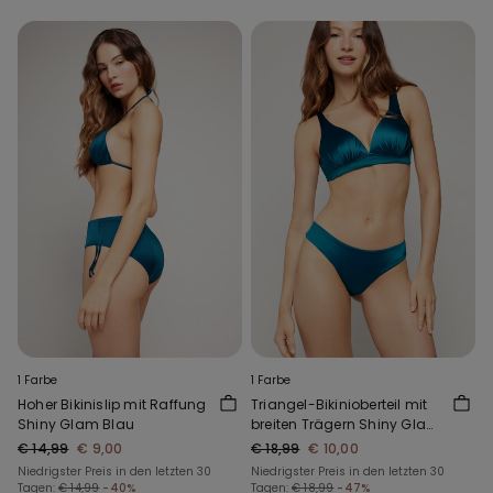
1 Farbe
1 Farbe
Hoher Bikinislip mit Raffung
Triangel-Bikinioberteil mit
Shiny Glam Blau
breiten Trägern Shiny Glam
Blau
€ 14,99
€ 9,00
€ 18,99
€ 10,00
Niedrigster Preis in den letzten 30
Niedrigster Preis in den letzten 30
Tagen:
€ 14,99
-40%
Tagen:
€ 18,99
-47%