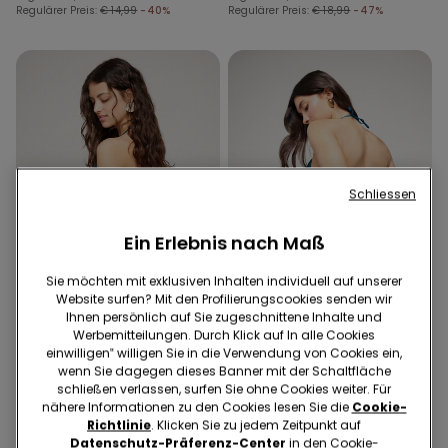
Regulärer Preis:
€ 14,99
-40%
Regulärer Preis:
€ 18,99
-47%
Schliessen
Ein Erlebnis nach Maß
Sie möchten mit exklusiven Inhalten individuell auf unserer
Website surfen? Mit den Profilierungscookies senden wir
Ihnen persönlich auf Sie zugeschnittene Inhalte und
Werbemitteilungen. Durch Klick auf In alle Cookies
einwilligen‟ willigen Sie in die Verwendung von Cookies ein,
wenn Sie dagegen dieses Banner mit der Schaltfläche
1 Farbe
1 Farbe
schließen verlassen, surfen Sie ohne Cookies weiter. Für
Brazilian-Bikinislip mit
Brazilian-Bikinislip mit
nähere Informationen zu den Cookies lesen Sie die
Cookie-
hohem abgerundetem
schmalen Seitenbändern
Richtlinie
. Klicken Sie zu jedem Zeitpunkt auf
Beinausschnitt Shiny Glam
Shiny Glam Blau
€ 12,99
€ 9,00
€ 12,99
€ 9,00
Datenschutz-Präferenz-Center
in den Cookie-