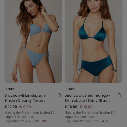
1 Farbe
1 Farbe
Brazilian-Bikinislip zum
Leicht wattiertes Triangel-
Binden Dreamy Texture
Bikinioberteil Shiny Glam
Blau
€ 12,99
€ 9,00
€ 16,99
€ 10,00
Niedrigster Preis in den letzten 30
Niedrigster Preis in den letzten 30
Tagen:
€ 12,99
-31%
Tagen:
€ 16,99
-41%
Regulärer Preis:
€ 12,99
-31%
Regulärer Preis:
€ 16,99
-41%