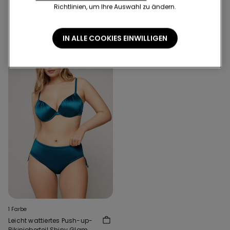
Blau
Niedrigster Preis in den letzten 30
Niedrigster Preis in den letzten 30
Richtlinien, um Ihre Auswahl zu ändern.
Tagen:
€ 12,99
-31%
Tagen:
€ 12,99
-31%
Regulärer Preis:
€ 12,99
-31%
Regulärer Preis:
€ 12,99
-31%
IN ALLE COOKIES EINWILLIGEN
1 Farbe
Leicht wattiertes Push-up-
Bikinioberteil Shiny Glam