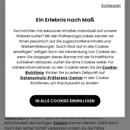
Strumpfhosen in blickdichtem schwarz haben wir übrigens auch
Schliessen
eine große Auswahl an etwas ausgefalleneren Modellen. Wenn
du Lust hast etwas Neues auszuprobieren und dich modisch
mal richtig auszutoben, sind unsere Strumpfhosen und Strümpfe
Ein Erlebnis nach Maß
in den unterschiedlichsten Farben und Mustern daher genau die
ideale Wahl für dich. So findest du in unserer Kollektion neben
Sie möchten mit exklusiven Inhalten individuell auf unserer
klassischen Netzstrumpfhosen zum Beispiel auch viele Party-
Website surfen? Mit den Profilierungscookies senden wir
Strumpfhosen mit Flockmuster, aber auch halterlose Strümpfe,
Ihnen persönlich auf Sie zugeschnittene Inhalte und
welche nicht rutschen und mit trendigen Details versehen sind.
Werbemitteilungen. Durch Klick auf In alle Cookies
Überzeug dich von der Auswahl und sieh selbst, warum der
einwilligen‟ willigen Sie in die Verwendung von Cookies ein,
Tezenis Onlineshop der beste Ort für dich ist, um Strumpfhosen zu
wenn Sie dagegen dieses Banner mit der Schaltfläche
shoppen!
schließen verlassen, surfen Sie ohne Cookies weiter. Für
nähere Informationen zu den Cookies lesen Sie die
Cookie-
So kreierst du mit unseren Strumpfhosen ein
Richtlinie
. Klicken Sie zu jedem Zeitpunkt auf
Datenschutz-Präferenz-Center
in den Cookie-
verspieltes Outfit
Richtlinien, um Ihre Auswahl zu ändern.
Unsere Strumpfhosen und Strümpfe sind die ideale Basis für
einen besonders verspielten Look. Für ein ausgesprochen
trendiges Sommeroutfit kannst du diese hervorragend mit einem
IN ALLE COOKIES EINWILLIGEN
unserer
Kleider
kombinieren. An kälteren Tagen, oder für einen
lässigeren Look kannst du unsere Strumpfwaren gepaart mit
einem
Rock
aber auch einfach zu einem unserer
Pullover
oder
Sweatshirt
anziehen. Egal, für welches Model du dich
entscheidest, die richtigen
Socken
können deinem Outfit dann
noch den letzten Schliff verpassen, indem du die Farbe