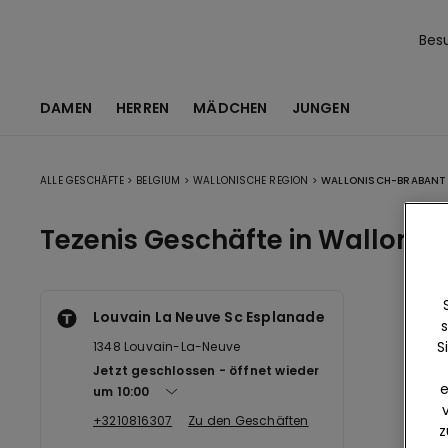
Bes
DAMEN
HERREN
MÄDCHEN
JUNGEN
ALLE GESCHÄFTE
>
BELGIUM
>
WALLONISCHE REGION
>
WALLONISCH-BRABANT
Tezenis Geschäfte in Walloni
Louvain La Neuve Sc Esplanade
s
S
1348
Louvain-La-Neuve
Jetzt geschlossen
öffnet wieder
e
um
10:00
+3210816307
Zu den Geschäften
z