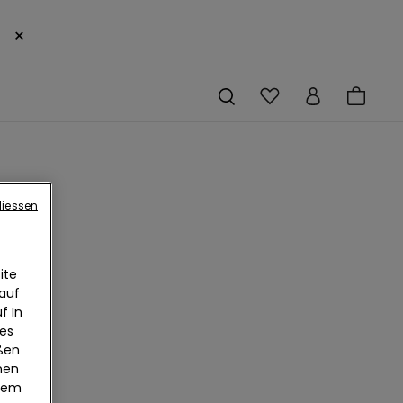
×
liessen
ite
 auf
f In
ies
eßen
nen
edem