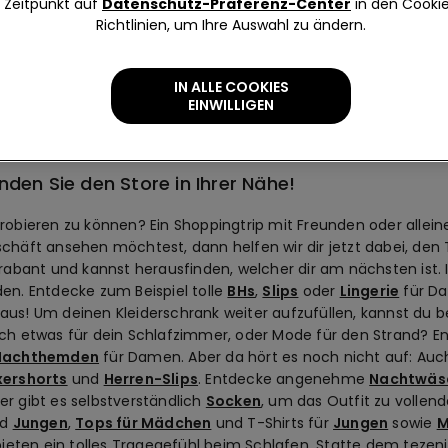
Zeitpunkt auf
Datenschutz-Präferenz-Center
in den Cooki
Richtlinien, um Ihre Auswahl zu ändern.
KARTE ANZEIGEN
IN ALLE COOKIES
EINWILLIGEN
den Sie den Store in Ihrer Nähe!
robieren zu können? Ein Shoppingtrip mit Freunden oder allein
chäft ansehen möchtest, dann helfen wir dir jetzt dabei, den 
Brabant und kannst herausfinden, welcher dir am nächsten ist.
en. Entdecke zum Beispiel tolle
BHs
,
Slips
oder
Lingerie
für Da
 aus! Um deinen Kleiderschrank weiter aufzufüllen, kannst du 
etwas für dein Schlafzimmer, oder Mode für den Strand? Entd
 Nachthemden
für Damen. Aber da hört es noch nicht auf: Auch
xershorts
und
Herren-Slips
. Entdecke angenehme
Nachtwäs
er gibt es selbstverständlich
Socken
, um das Outfit zu volle
nd
Jungen
,
Tops für Mädchen
und T-Shirts für
Jungen
sowie
M
ieten ein tolles Tragegefühl beim Schlafen. Statte dem tezen