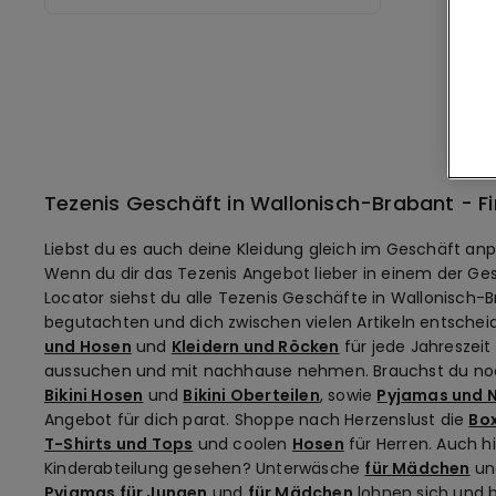
Tezenis Geschäft in Wallonisch-Brabant - Fin
Liebst du es auch deine Kleidung gleich im Geschäft anp
Wenn du dir das Tezenis Angebot lieber in einem der Ges
Locator siehst du alle Tezenis Geschäfte in Wallonisch-
begutachten und dich zwischen vielen Artikeln entscheid
und Hosen
und
Kleidern und Röcken
für jede Jahreszeit
aussuchen und mit nachhause nehmen. Brauchst du noch 
Bikini Hosen
und
Bikini Oberteilen
, sowie
Pyjamas und
Angebot für dich parat. Shoppe nach Herzenslust die
Bo
T-Shirts und Tops
und coolen
Hosen
für Herren. Auch hi
Kinderabteilung gesehen? Unterwäsche
für Mädchen
u
Pyjamas für Jungen
und
für Mädchen
lohnen sich und b