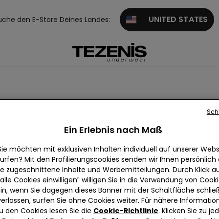
UNITED STATES
uche den E-Store Deines Landes:
Sch
sch-Brabant
Ein Erlebnis nach Maß
Sie möchten mit exklusiven Inhalten individuell auf unserer Webs
urfen? Mit den Profilierungscookies senden wir Ihnen persönlich
ie zugeschnittene Inhalte und Werbemitteilungen. Durch Klick au
alle Cookies einwilligen‟ willigen Sie in die Verwendung von Cook
in, wenn Sie dagegen dieses Banner mit der Schaltfläche schli
verlassen, surfen Sie ohne Cookies weiter. Für nähere Informatio
u den Cookies lesen Sie die
Cookie-Richtlinie
. Klicken Sie zu j