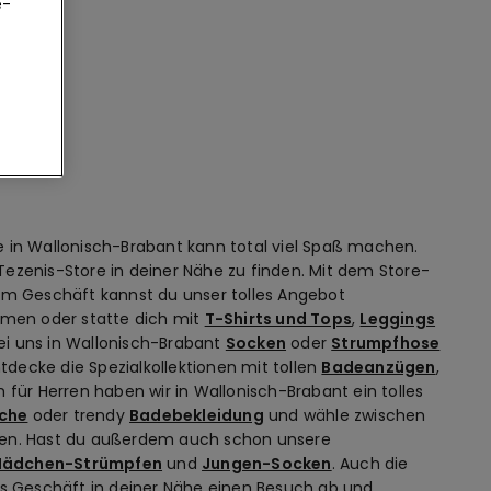
e-
e in Wallonisch-Brabant kann total viel Spaß machen.
Tezenis-Store in deiner Nähe zu finden. Mit dem Store-
 Im Geschäft kannst du unser tolles Angebot
men oder statte dich mit
T-Shirts und Tops
,
Leggings
bei uns in Wallonisch-Brabant
Socken
oder
Strumpfhose
ecke die Spezialkollektionen mit tollen
Badeanzügen
,
 für Herren haben wir in Wallonisch-Brabant ein tolles
che
oder trendy
Badebekleidung
und wähle zwischen
nden. Hast du außerdem auch schon unsere
ädchen-Strümpfen
und
Jungen-Socken
. Auch die
is Geschäft in deiner Nähe einen Besuch ab und