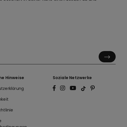
he Hinweise
Soziale Netzwerke
tzerklärung
hkeit
htlinie
e