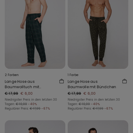
2 Farben
1 Farbe
Lange Hose aus
Lange Hose aus
Baumwolltuch mit
Baumwolle mit Bündchen
Taschen
€ 17,99
€ 6,00
€ 17,99
€ 6,00
Niedrigster Preis in den letzten 30
Niedrigster Preis in den letzten 30
Tagen:
€ 10,00
-40%
Tagen:
€ 10,00
-40%
Regulärer Preis:
€ 17,99
-67%
Regulärer Preis:
€ 17,99
-67%