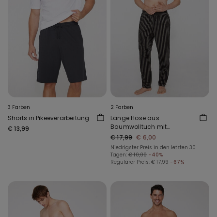
3 Farben
2 Farben
Shorts in Pikeeverarbeitung
Lange Hose aus
Baumwolltuch mit
€ 13,99
Taschen
€ 17,99
€ 6,00
Niedrigster Preis in den letzten 30
Tagen:
€ 10,00
-40%
Regulärer Preis:
€ 17,99
-67%