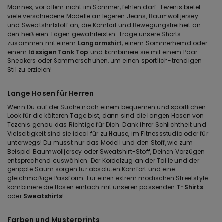
Mannes, vor allem nicht im Sommer, fehlen darf. Tezenis bietet
viele verschiedene Modelle an legeren Jeans, Baumwolljersey
und Sweatshirtstoff an, die Komfort und Bewegungsfreiheit an
den heißeren Tagen gewährleisten. Trage unsere Shorts
zusammen mit einem
Langarmshirt
, einem Sommerhemd oder
einem
lässigen Tank Top
und kombiniere sie mit einem Paar
Sneakers oder Sommerschuhen, um einen sportlich-trendigen
Stil zu erzielen!
Lange Hosen für Herren
Wenn Du auf der Suche nach einem bequemen und sportlichen
Look für die kälteren Tage bist, dann sind die langen Hosen von
Tezenis genau das Richtige für Dich. Dank ihrer Schlichtheit und
Vielseitigkeit sind sie ideal für zu Hause, im Fitnessstudio oder für
unterwegs! Du musst nur das Modell und den Stoff, wie zum
Beispiel Baumwolljersey oder Sweatshirt-Stoff, Deinen Vorzügen
entsprechend auswählen. Der Kordelzug an der Taille und der
gerippte Saum sorgen für absoluten Komfort und eine
gleichmäßige Passform. Für einen extrem modischen Streetstyle
kombiniere die Hosen einfach mit unseren passenden
T-Shirts
oder
Sweatshirts
!
Farben und Musterprints