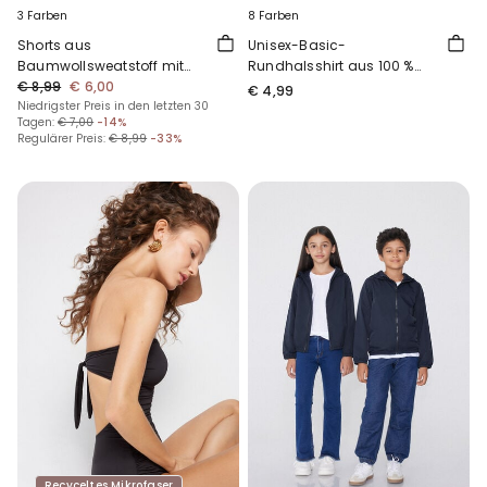
3 Farben
8 Farben
Shorts aus
Unisex-Basic-
Baumwollsweatstoff mit
Rundhalsshirt aus 100 %
Taschen für Jungen
€ 8,99
€ 6,00
Baumwolle für Kinder
€ 4,99
Niedrigster Preis in den letzten 30
Tagen:
€ 7,00
-14%
Regulärer Preis:
€ 8,99
-33%
Recyceltes Mikrofaser