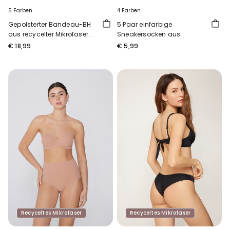
5 Farben
4 Farben
Gepolsterter Bandeau-BH
5 Paar einfarbige
aus recycelter Mikrofaser
Sneakersocken aus
mit Ausschnitt
Baumwolle Unisex
€ 18,99
€ 5,99
Recyceltes Mikrofaser
Recyceltes Mikrofaser