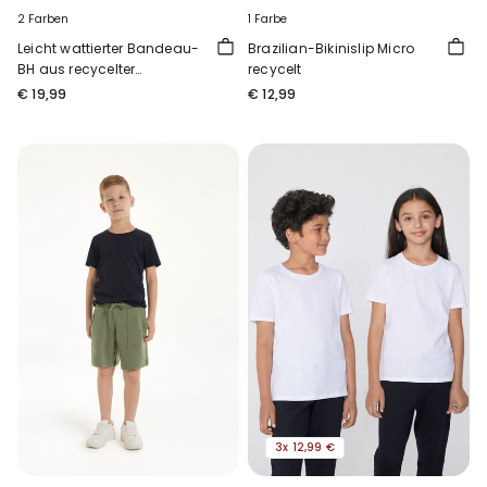
2 Farben
1 Farbe
Leicht wattierter Bandeau-
Brazilian-Bikinislip Micro
BH aus recycelter
recycelt
Mikrofaser Full Coverage
€ 19,99
€ 12,99
3x 12,99 €