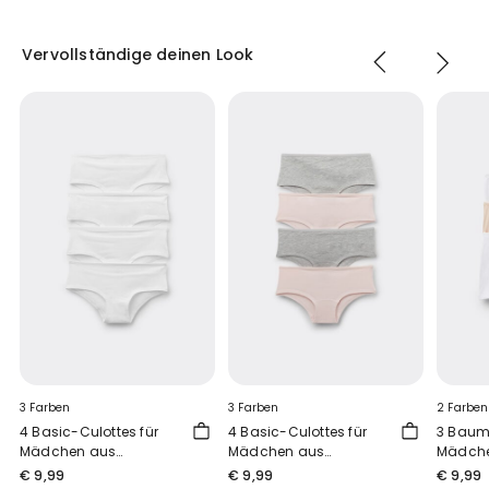
Vervollständige deinen Look
3 Farben
3 Farben
2 Farben
4 Basic-Culottes für
4 Basic-Culottes für
3 Baumw
Mädchen aus
Mädchen aus
Mädch
Baumwolle
Baumwolle
€ 9,99
€ 9,99
€ 9,99