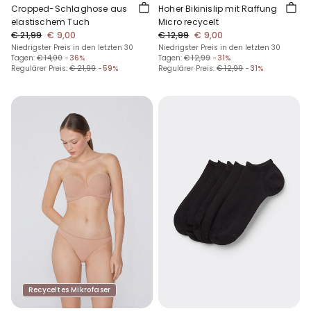
Cropped-Schlaghose aus
Hoher Bikinislip mit Raffung
elastischem Tuch
Micro recycelt
€ 21,99
€ 9,00
€ 12,99
€ 9,00
Niedrigster Preis in den letzten 30
Niedrigster Preis in den letzten 30
Tagen:
€ 14,00
-36%
Tagen:
€ 12,99
-31%
Regulärer Preis:
€ 21,99
-59%
Regulärer Preis:
€ 12,99
-31%
Recyceltes Mikrofaser