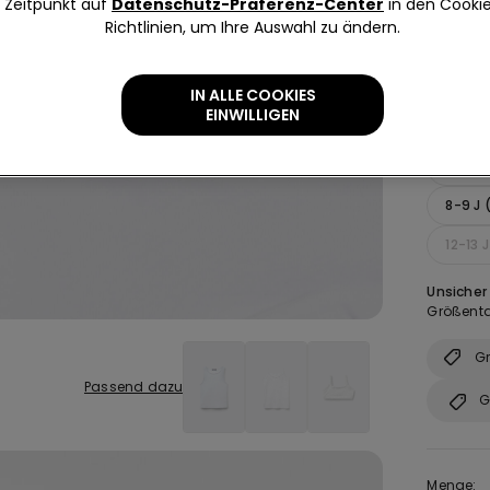
Zeitpunkt auf
Datenschutz-Präferenz-Center
in den Cooki
Richtlinien, um Ihre Auswahl zu ändern.
IN ALLE COOKIES
EINWILLIGEN
Größe:
2-3 J 
8-9 J 
12-13 
Unsicher
Größenta
Gr
Passend dazu
G
Menge: