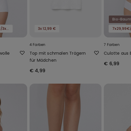
Bio-Baum
7x29,99€/5x24,99€/3x16,99€
3x 12,99 €
4 Farben
7 Farben
wolle
Top mit schmalen Trägern
Culotte aus
für Mädchen
€ 6,99
€ 4,99