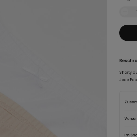
Beschr
Shorty au
Jede Pac
Zusam
Versa
Im Sh