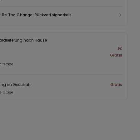
t Be The Change: Rückverfolgbarkeit
ardlieferung nach Hause
1€
Gratis
eitstage
ung im Geschäft
Gratis
eitstage