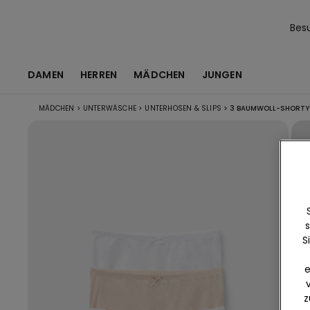
Bes
DAMEN
HERREN
MÄDCHEN
JUNGEN
MÄDCHEN
>
UNTERWÄSCHE
>
UNTERHOSEN & SLIPS
>
3 BAUMWOLL-SHORTY
s
S
e
z