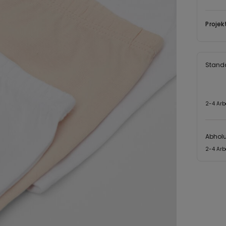
Projek
Stand
2-4 Arb
Abhol
2-4 Arb