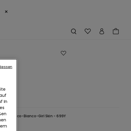
×
ll-
liessen
s
en
ite
 auf
f In
ies
eßen
iß -
Bianco-Bianco-Girl Skin - 699Y
nen
edem