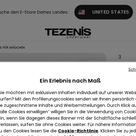
UNITED STATES
uche den E-Store Deines Landes:
S FÜR MÄDCHEN
3
Baumwo
Sch
Shorty
Ein Erlebnis nach Maß
für
Mädch
Sie möchten mit exklusiven Inhalten individuell auf unserer Webs
urfen? Mit den Profilierungscookies senden wir Ihnen persönlich
€ 9,99
ie zugeschnittene Inhalte und Werbemitteilungen. Durch Klick au
alle Cookies einwilligen‟ willigen Sie in die Verwendung von Cook
in, wenn Sie dagegen dieses Banner mit der Schaltfläche schli
Farbe:
We
verlassen, surfen Sie ohne Cookies weiter. Für nähere Informatio
u den Cookies lesen Sie die
Cookie-Richtlinie
. Klicken Sie zu j