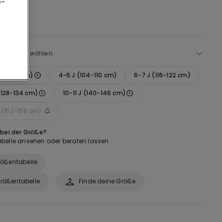
e-
Größe auswählen
(92-98 cm)
4-5 J (104-110 cm)
6-7 J (116-122 cm)
(128-134 cm)
10-11 J (140-146 cm)
J (152-158 cm)
 bei der Größe?
belle ansehen oder beraten lassen
ößentabelle
rößentabelle
Finde deine Größe