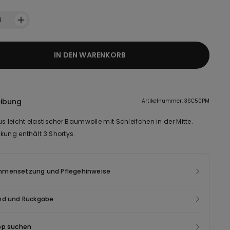
1
IN DEN WARENKORB
eibung
Artikelnummer: 3SC50PM
s leicht elastischer Baumwolle mit Schleifchen in der Mitte.
kung enthält 3 Shortys.
mensetzung und Pflegehinweise
nd und Rückgabe
op suchen