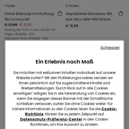
1 Farbe
5 Farben
Hoher Bikinislip mit Raffung
Gepolsterter Bandeau-BH
Micro recycelt
aus recycelter Mikrofaser
€ 12,99
€ 9,00
mit Ausschnitt
€ 18,99
Niedrigster Preis in den letzten 30
Tagen:
€ 12,99
-31%
Regulärer Preis:
€ 12,99
-31%
Schliessen
Ein Erlebnis nach Maß
Sie möchten mit exklusiven Inhalten individuell auf unserer
Website surfen? Mit den Profilierungscookies senden wir
Ihnen persönlich auf Sie zugeschnittene Inhalte und
Werbemitteilungen. Durch Klick auf In alle Cookies
einwilligen‟ willigen Sie in die Verwendung von Cookies ein,
wenn Sie dagegen dieses Banner mit der Schaltfläche
schließen verlassen, surfen Sie ohne Cookies weiter. Für
nähere Informationen zu den Cookies lesen Sie die
Cookie-
Richtlinie
. Klicken Sie zu jedem Zeitpunkt auf
Datenschutz-Präferenz-Center
in den Cookie-
Richtlinien, um Ihre Auswahl zu ändern.