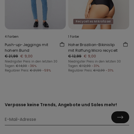
Recyceltes Mikrofaser
4 Farben
1 Farbe
Push-up-Jeggings mit
Hoher Brazilian-Bikinislip
hohem Bund
mit Raffung Micro recycelt
€ 21,99
€ 9,00
€ 12,99
€ 9,00
Niedrigster Preis in den letzten 30
Niedrigster Preis in den letzten 30
Tagen:
€ 14,00
-36%
Tagen:
€ 12,99
-31%
Regulärer Preis:
€ 21,99
-59%
Regulärer Preis:
€ 12,99
-31%
Verpasse keine Trends, Angebote und Sales mehr!