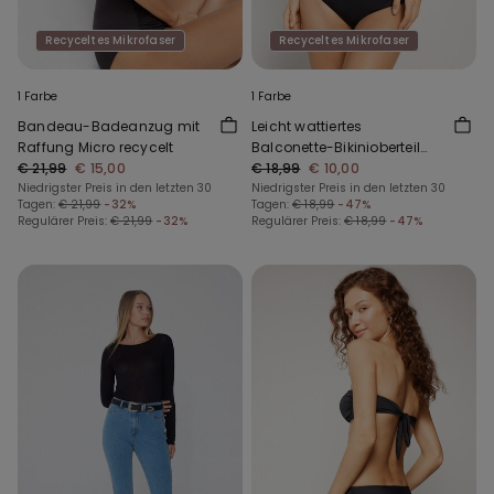
Recyceltes Mikrofaser
Recyceltes Mikrofaser
1 Farbe
1 Farbe
Bandeau-Badeanzug mit
Leicht wattiertes
Raffung Micro recycelt
Balconette-Bikinioberteil
€ 21,99
€ 15,00
mit Raffung aus recycelter
€ 18,99
€ 10,00
Niedrigster Preis in den letzten 30
Mikrofaser
Niedrigster Preis in den letzten 30
Tagen:
€ 21,99
-32%
Tagen:
€ 18,99
-47%
Regulärer Preis:
€ 21,99
-32%
Regulärer Preis:
€ 18,99
-47%