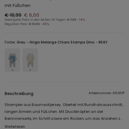
mit Füßchen
€ 10,99
€ 6,00
Niedrigster Preis in den letzten 30 Tagen:
€ 7,00
-14%
Regulärer Preis:
€ 10,99
-45%
Farbe:
Grau -
Grigio Melange Chiaro Stampa Dino - 856Y
Beschreibung
Artikelnummer: 6PL1317P
Strampler aus Baumwolljersey. Oberteil mit Rundhalsausschnitt,
langen Ärmeln und Füßchen. Mit Druckknöpfen an der
Beininnenseite, im Schritt sowie am Rücken, um das Anziehen zu
erleichtern.
Weiterlesen