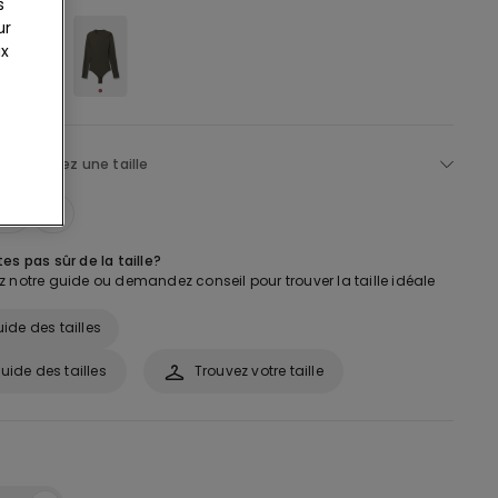
s
ur
ux
lectionnez une taille
M
L
es pas sûr de la taille?
 notre guide ou demandez conseil pour trouver la taille idéale
ide des tailles
uide des tailles
Trouvez votre taille