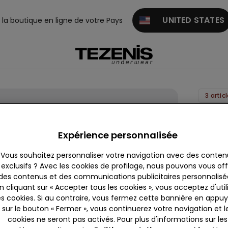
UNITED STATES
z la boutique en ligne de votre Pays
3 artic
Body
Manch
Expérience personnalisée
Longue
Vous souhaitez personnaliser votre navigation avec des conten
Microfi
exclusifs ? Avec les cookies de profilage, nous pouvons vous offr
Légère
des contenus et des communications publicitaires personnalisé
25,99 
n cliquant sur « Accepter tous les cookies », vous acceptez d'util
es cookies. Si au contraire, vous fermez cette bannière en appu
sur le bouton « Fermer », vous continuerez votre navigation et l
cookies ne seront pas activés. Pour plus d'informations sur les
Couleur: