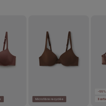
-55%
e
Microfibre recyclée
3 art