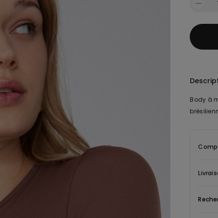
Descrip
Body à m
brésilienn
Compo
Livrai
Reche