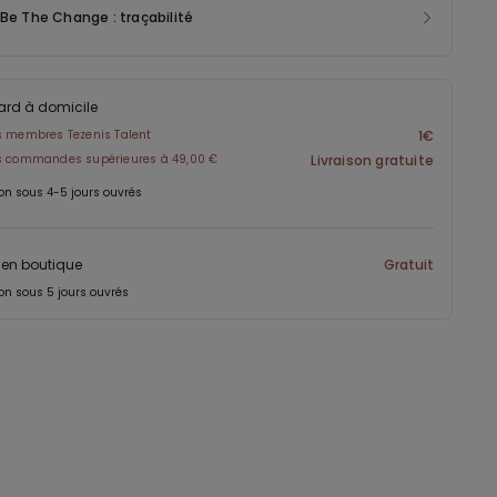
 Be The Change : traçabilité
ard à domicile
s membres Tezenis Talent
1€
es commandes supérieures à 49,00 €
Livraison gratuite
on sous 4-5 jours ouvrés
t en boutique
Gratuit
on sous 5 jours ouvrés