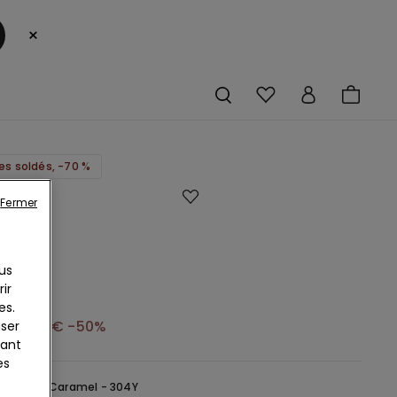
×
les soldés, -70 %
Fermer
es
s
us
bre
ir
es.
€
13,00 €
-50%
iser
yant
es
Marron -
Caramel - 304Y