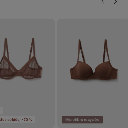
icles soldés, -70 %
Microfibre recyclée