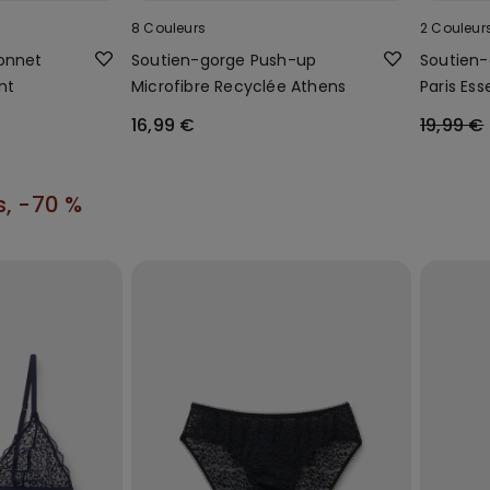
8 Couleurs
2 Couleur
onnet
Soutien-gorge Push-up
Soutien-
nt
Microfibre Recyclée Athens
Paris Ess
16,99 €
19,99 €
s, -70 %