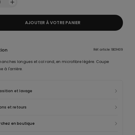
1
AJOUTER À VOTRE PANIER
tion
Réf. article: 1BO1409
anches longues et col rond, en microfibre légère. Coupe
e à l'arrière.
sition et lavage
sons et retours
rchez en boutique