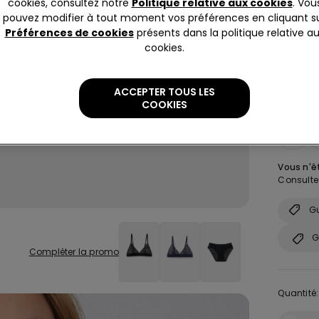
cookies, consultez notre
Politique relative aux cookies
. Vou
pouvez modifier à tout moment vos préférences en cliquant s
Préférences de cookies
présents dans la politique relative a
cookies.
ACCEPTER TOUS LES
COOKIES
Taille:
Sé
S
Vous n'êt
Consultez
Gu
G
Compléter la promo
Quantité: