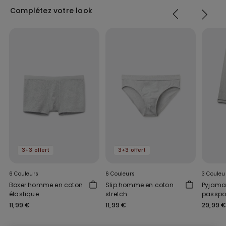
Complétez votre look
3+3 offert
3+3 offert
6 Couleurs
6 Couleurs
3 Couleu
Boxer homme en coton
Slip homme en coton
Pyjama
élastique
stretch
passpo
11,99 €
11,99 €
29,99 