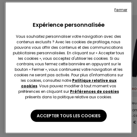
Compléter la promotion
3X€29.99
Fermer
Expérience personnalisée
Vous souhaitez personnaliser votre navigation avec des
contenus exclusifs ? Avec les cookies de profilage, nous
pouvons vous offrir des contenus et des communications
publicitaires personnalisées. En cliquant sur « Accepter tous
les cookies », vous acceptez d'utiliser les cookies. Si au
contraire, vous fermez cette bannière en appuyant sur le
bouton « Fermer », vous continuerez votre navigation et les
cookies ne seront pas activés. Pour plus d'informations sur
les cookies, consultez notre
Politique relative aux
cookies
. Vous pouvez modifier à tout moment vos
PROMO 3X€29.99
PROMO 3X€29.99
préférences en cliquant sur
Préférences de cookies
présents dans la politique relative aux cookies.
5 Couleurs
5 Couleurs
5 Couleu
Débardeur homme
Pull homme col rond
Pull ho
ACCEPTER TOUS LES COOKIES
côtelé
100 % coton
100 % c
11,99 €
14,99 €
14,99 €