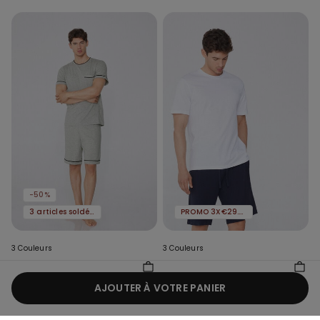
-50%
3 articles soldés, -70 %
PROMO 3X€29.99
3 Couleurs
3 Couleurs
Pyjama Court en Coton
T-shirt homme ample
Passepoilé
basique 100 % coton
AJOUTER À VOTRE PANIER
20,99 €
10,50 €
-50%
12,99 €