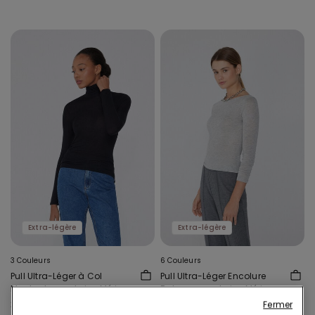
Extra-légère
Extra-légère
3 Couleurs
6 Couleurs
Pull Ultra-Léger à Col
Pull Ultra-Léger Encolure
Montant avec Laine Mérinos
Bateau avec Laine Mérinos
20,99 €
19,99 €
Fermer