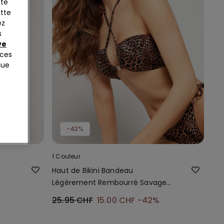
tte
ette
ez
s
ve
nces
que
-42%
1 Couleur
Haut de Bikini Bandeau
Légèrement Rembourré Savage
Sun
25.95 CHF
15.00 CHF
-42%