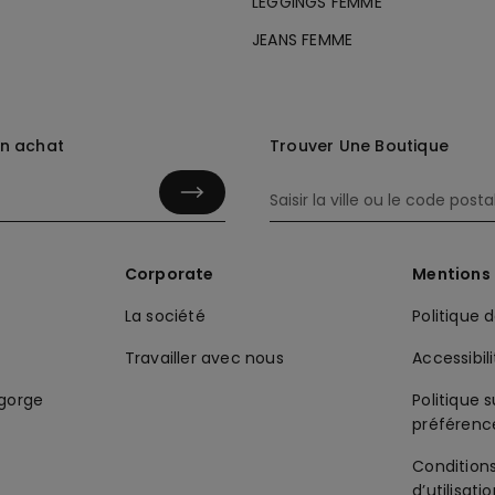
LEGGINGS FEMME
JEANS FEMME
in achat
Trouver Une Boutique
Corporate
Mentions 
La société
Politique 
Travailler avec nous
Accessibil
-gorge
Politique s
préférenc
Condition
d’utilisati