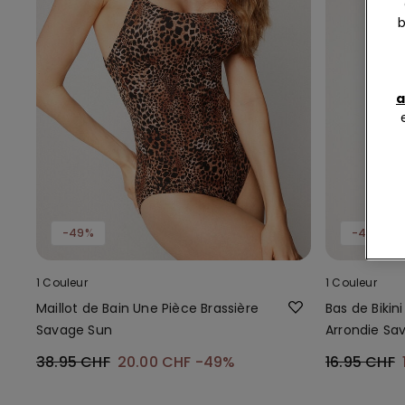
b
a
-49%
-41%
1 Couleur
1 Couleur
Maillot de Bain Une Pièce Brassière
Bas de Bikin
Savage Sun
Arrondie Sa
38.95 CHF
20.00 CHF
-49%
16.95 CHF