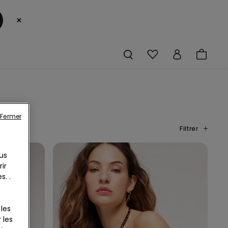
×
Fermer
Filtrer
us
ir
. .
les
 les