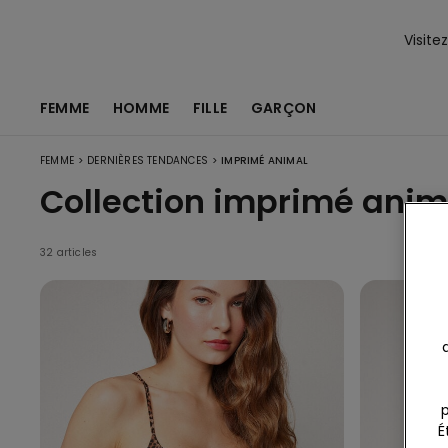
Visite
FEMME
HOMME
FILLE
GARÇON
>
>
FEMME
DERNIÈRES TENDANCES
IMPRIMÉ ANIMAL
Collection imprimé ani
32 articles
p
É