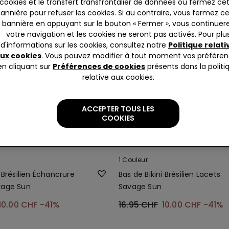
cookies et le transfert transfrontalier de données ou fermez ce
annière pour refuser les cookies. Si au contraire, vous fermez c
bannière en appuyant sur le bouton « Fermer », vous continuer
votre navigation et les cookies ne seront pas activés. Pour plu
d'informations sur les cookies, consultez notre
Politique relati
ux cookies
. Vous pouvez modifier à tout moment vos préfére
en cliquant sur
Préférences de cookies
présents dans la politi
relative aux cookies.
ACCEPTER TOUS LES
COOKIES
-41%
1 Couleur
i Brésilien Échancrure
Bas de Bikini Brésilien Lacets
vage Sun
Savage Sun
10.00 CHF
-41%
16.95 CHF
10.00 CHF
-41%