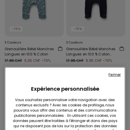
-70%
-70%
3 Couleurs
3 Couleurs
Grenouillère Bébé Manches
Grenouillère Bébé Manches
Longues en 100 % Coton
Longues en 100 % Coton
avec Pieds
17.95 CHF
5.35 CHF
-70%
17.95 CHF
5.35 CHF
-70%
Fermer
Expérience personnalisée
Vous souhaitez personnaliser votre navigation avec des
contenus exclusifs ? Avec les cookies de profilage, nous
pouvons vous offrir des contenus et des communications
publicitaires personnalisées. . En utilisant ces cookies, vos
données peuvent être traitées à l'étranger et dans des pays
qui ne disposent pas de lois sur la protection des données