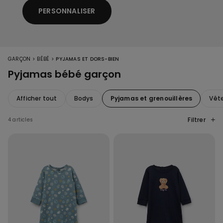
PERSONNALISER
>
>
GARÇON
BÉBÉ
PYJAMAS ET DORS-BIEN
Pyjamas bébé garçon
Afficher tout
Bodys
Pyjamas et grenouillères
Vêt
Filtrer
4 articles