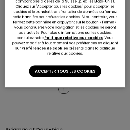
comparables à celles de la Suisse (p. ex. les États-Unis).
Cliquez sur "Accepter tous les cookies" pour accepter les
cookies et le transfert transfrontalier de données ou fermez
cette bannière pour refuser les cookies. Si au contraire, vous
fermez cette bannière en appuyant sur le bouton « Fermer »,
-70%
-70%
vous continuerez votre navigation et les cookies ne seront
pas activés. Pour plus d'informations sur les cookies,
consultez notre
Politique relative aux cookies
. Vous
3 Couleurs
3 Couleurs
pouvez modifier à tout moment vos préférences en cliquant
Grenouillère Bébé Manches
Grenouillère Bébé Manches
sur
Préférences de cookies
présents dans la politique
Longues en 100 % Coton
Longues en 100 % Coton
relative aux cookies.
avec Pieds
avec Pieds
17.95 CHF
5.35 CHF
-70%
17.95 CHF
5.35 CHF
-70%
ACCEPTER TOUS LES COOKIES
4 de 4 Articles
1
Pyjamas et Dors-bien