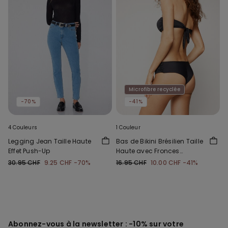
Microfibre recyclée
-70%
-41%
4 Couleurs
1 Couleur
Legging Jean Taille Haute
Bas de Bikini Brésilien Taille
Effet Push-Up
Haute avec Fronces
Microfibre Recyclée
30.95 CHF
9.25 CHF
-70%
16.95 CHF
10.00 CHF
-41%
Abonnez-vous à la newsletter : -10% sur votre