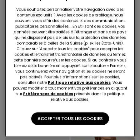
Vous souhaitez personnaliser votre navigation avec des
contenus exclusifs ? Avec les cookies de profilage, nous
pouvons vous offrir des contenus et des communications
publicitaires personnalisées. . En utilisant ces cookies, vos
données peuvent être traitées à l'étranger et dans des pays
qui ne disposent pas de lois sur la protection des données
comparables à celles de la Suisse (p. ex. les États-Unis).
Cliquez sur "Accepter tous les cookies" pour accepter les
cookies et le transfert transfrontalier de données ou fermez
cette bannière pour refuser les cookies. Si au contraire, vous
-70%
Microfibre recyclée
fermez cette bannière en appuyant sur le bouton « Fermer »,
vous continuerez votre navigation et les cookies ne seront
pas activés. Pour plus d'informations sur les cookies,
1 Couleur
2 Couleurs
consultez notre
Politique relative aux cookies
. Vous
pouvez modifier à tout moment vos préférences en cliquant
Pantalon Trompette en Toile
Soutien-gorge Bandeau
sur
Préférences de cookies
présents dans la politique
Élastique
Légèrement Rembourré
relative aux cookies.
Microfibre Recyclée
30.95 CHF
9.25 CHF
-70%
25.95 CHF
Couvrance Maximale
ACCEPTER TOUS LES COOKIES