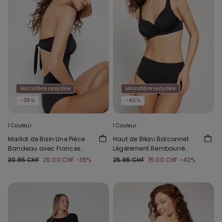
Microfibre recyclée
Microfibre recyclée
-35%
-42%
1 Couleur
1 Couleur
Maillot de Bain Une Pièce
Haut de Bikini Balconnet
Bandeau avec Fronces
Légèrement Rembourré
Microfibre Recyclée
Froncé Recyclé
30.95 CHF
20.00 CHF
-35%
25.95 CHF
15.00 CHF
-42%