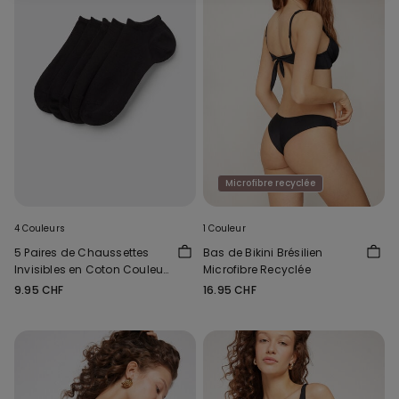
Microfibre recyclée
4 Couleurs
1 Couleur
5 Paires de Chaussettes
Bas de Bikini Brésilien
Invisibles en Coton Couleur
Microfibre Recyclée
Unie Unisexe
9.95 CHF
16.95 CHF