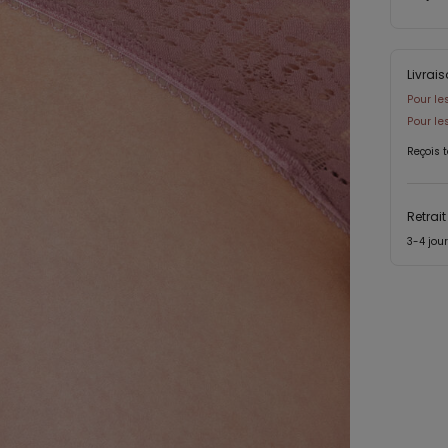
Livrai
Pour le
Pour l
Reçois 
Retrai
3-4 jou