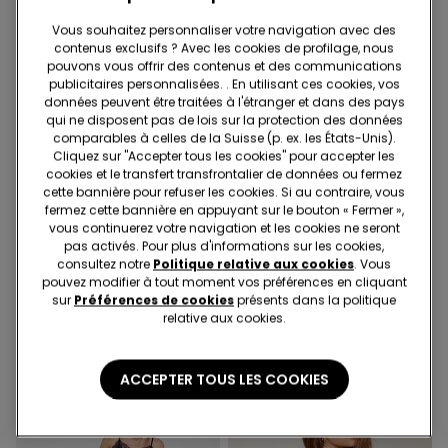
Vous souhaitez personnaliser votre navigation avec des
contenus exclusifs ? Avec les cookies de profilage, nous
pouvons vous offrir des contenus et des communications
publicitaires personnalisées. . En utilisant ces cookies, vos
données peuvent être traitées à l'étranger et dans des pays
qui ne disposent pas de lois sur la protection des données
comparables à celles de la Suisse (p. ex. les États-Unis).
Cliquez sur "Accepter tous les cookies" pour accepter les
cookies et le transfert transfrontalier de données ou fermez
cette bannière pour refuser les cookies. Si au contraire, vous
-70%
-70%
fermez cette bannière en appuyant sur le bouton « Fermer »,
vous continuerez votre navigation et les cookies ne seront
pas activés. Pour plus d'informations sur les cookies,
2 Couleurs
1 Couleur
consultez notre
Politique relative aux cookies
. Vous
pouvez modifier à tout moment vos préférences en cliquant
Body Bretelles Fines en
Pull Coton Manches
sur
Préférences de cookies
présents dans la politique
Coton Côtelé
Longues Surpiqûres
relative aux cookies.
16.95 CHF
5.05 CHF
-70%
17.95 CHF
5.35 CHF
-70%
ACCEPTER TOUS LES COOKIES