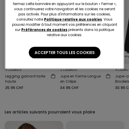
fermez cette bannière en appuyant sur le bouton « Fermer »,
vous continuerez votre navigation et les cookies ne seront
pas activés. Pour plus d'informations sur les cookies,
consultez notre
Politique relative aux cookies
. Vous
pouvez modifier à tout moment vos préférences en cliquant
sur
Préférences de cookies
présents dans la politique
relative aux cookies.
Effet sculptant
Nouveau
ACCEPTER TOUS LES COOKIES
Easywear 2+1 offert
Easywear 2+1 offert
4 Couleurs
2 Couleurs
4 Couleu
Legging gainant taille
Jupe en Forme Longue
Jupe-cu
haute
en Crêpe
Broder
25.95 CHF
34.95 CHF
30.95 
Les articles suivants pourraient vous plaire