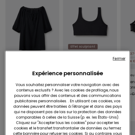
Effet sculptant
-12%
-37
Fermer
Easywear 2+1 offert
2x CHF 20
2x 
Expérience personnalisée
3 Couleurs
2 Couleurs
3 Couleu
Blouse à Manches
Soutien-gorge
Soutie
Vous souhaitez personnaliser votre navigation avec des
Courtes en Toile de
Brassière Gainant Sans
Balconn
contenus exclusifs ? Avec les cookies de profilage, nous
Viscose
Couture
Essentia
23.95 CHF
16.95 CHF
15.00 CHF
-12%
23.95 
pouvons vous offrir des contenus et des communications
publicitaires personnalisées. . En utilisant ces cookies, vos
données peuvent être traitées à l'étranger et dans des pays
Compléter la promotion
Easywear 2+1 offert
qui ne disposent pas de lois sur la protection des données
comparables à celles de la Suisse (p. ex. les États-Unis).
Cliquez sur "Accepter tous les cookies" pour accepter les
cookies et le transfert transfrontalier de données ou fermez
cette bannière pour refuser les cookies. Si au contraire, vous