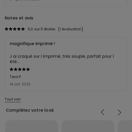
Notes et avis
5,0
sur 5 étoiles
1 évaluation
magnifique imprimé !
J ai craqué sur l imprimé, très souple, parfait pour l
été...
Évalué
5sur 5
Terol P
14 oct. 2023
Tout voir
Complétez votre look