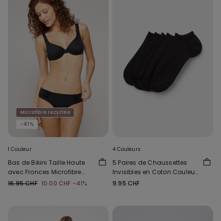
Microfibre recyclée
-41%
1 Couleur
4 Couleurs
Bas de Bikini Taille Haute
5 Paires de Chaussettes
avec Fronces Microfibre
Invisibles en Coton Couleur
Recyclée
Unie Unisexe
16.95 CHF
10.00 CHF
-41%
9.95 CHF