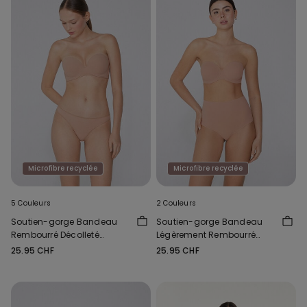
Microfibre recyclée
Microfibre recyclée
5 Couleurs
2 Couleurs
Soutien-gorge Bandeau
Soutien-gorge Bandeau
Rembourré Décolleté
Légèrement Rembourré
Microfibre Recyclée
Microfibre Recyclée
25.95 CHF
25.95 CHF
Couvrance Maximale