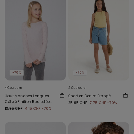
-70%
-70%
4 Couleurs
2 Couleurs
Haut Manches Longues
Short en Denim Frangé
Côtelé Finition Roulottée
25.95 CHF
7.75 CHF
-70%
Col Rond Fille
13.95 CHF
4.15 CHF
-70%