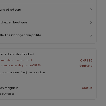
 pour un port prolongé. Grâce à sa conception sans coutures, ce
 invisible sous vos vêtements les plus ajustés, garantissant
sons et retours
e impeccable et un effet anti-marques. Son élasticité offre un
nt parfait, épousant vos courbes tout en assurant un maintien
rchez en boutique
mais efficace. Fabriquée en Econyl®, un nylon recyclé de haute
tte culotte brésilienne allie durabilité et discrétion. Cette culotte
 Be The Change : traçabilité
 se fond parfaitement sous toutes vos tenues. Portez-la sous une
lante ou un pantalon près du corps pour un style sans
s entre confort et discrétion. Craquez pour ce tanga en
e signée Tezenis, à la fois pratique, discret et éco-responsable.
son à domicile standard
s membres Tezenis Talent
CHF 1.95
es commandes de plus de CHF 79
Gratuite
ta commande en 2-4 jours ouvrables
t en magasin
Gratuit
rs ouvrables