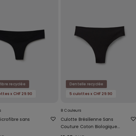
fibre recyclée
Dentelle recyclée
ottes x CHF 29.90
5 culottes x CHF 29.90
s
8 Couleurs
crofibre sans
Culotte Brésilienne Sans
s
Couture Coton Biologique
Dentelle Recyclée