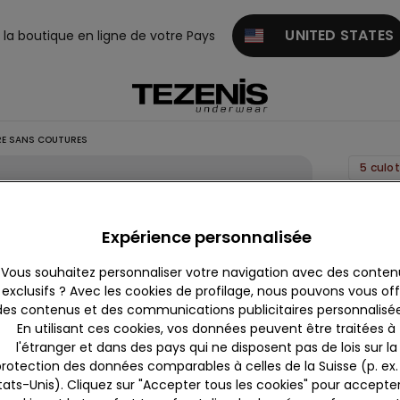
UNITED STATES
z la boutique en ligne de votre Pays
RE SANS COUTURES
5 culo
Tanga
microf
Expérience personnalisée
sans
Vous souhaitez personnaliser votre navigation avec des conten
coutur
exclusifs ? Avec les cookies de profilage, nous pouvons vous offr
12.95 
des contenus et des communications publicitaires personnalisées
En utilisant ces cookies, vos données peuvent être traitées à
l'étranger et dans des pays qui ne disposent pas de lois sur la
5,0
rotection des données comparables à celles de la Suisse (p. ex. 
tats-Unis). Cliquez sur "Accepter tous les cookies" pour accepter