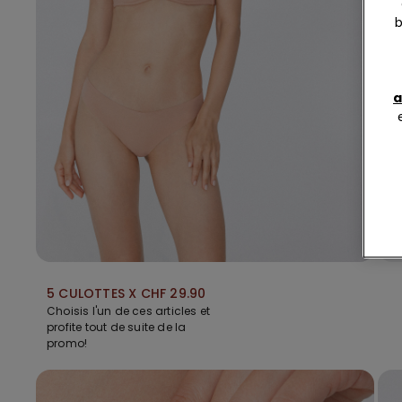
b
a
5 CULOTTES X CHF 29.90
Choisis l'un de ces articles et
profite tout de suite de la
promo!