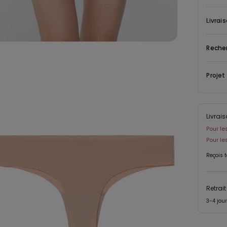
parfaite
tanga est
Livrai
une allur
ajusteme
Reche
discret 
qualité, ce
Projet
invisible
robe mou
compromi
microfibr
Livrai
Pour le
Pour l
Reçois 
Retrai
3-4 jou