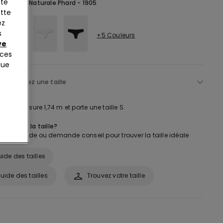
tte
Naturel -
Naturale Phard - 1905
ette
ez
s
+5 Couleurs
ve
nces
que
lectionnez une taille
uin mesure 1,74 m et porte une taille S.
as sûr de la taille?
notre guide ou demande conseil pour trouver la taille idéale
ide des tailles
uide des tailles
Trouvez votre taille