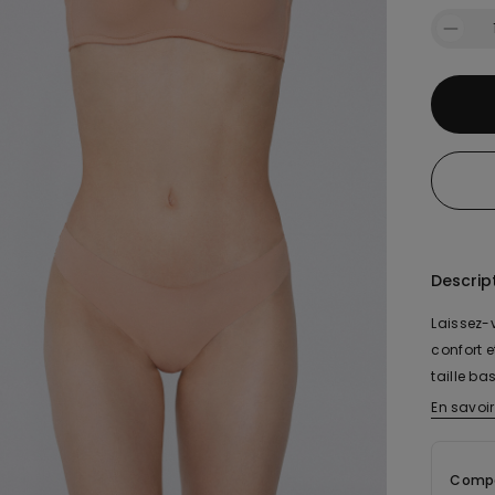
Descrip
Laissez-v
confort 
taille ba
hautes, o
En savoir
respirer
Cette cul
Compo
sensatio