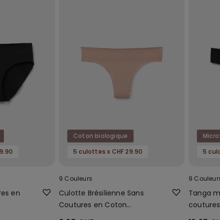
Coton biologique
Micro
29.90
5 culottes x CHF 29.90
5 cul
9 Couleurs
9 Couleur
res en
Culotte Brésilienne Sans
Tanga mi
Coutures en Coton
couture
Biologique