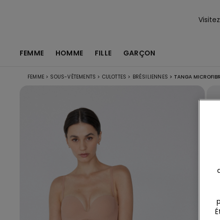
Visite
FEMME
HOMME
FILLE
GARÇON
FEMME
>
SOUS-VÊTEMENTS
>
CULOTTES
>
BRÉSILIENNES
>
TANGA MICROFIB
p
É