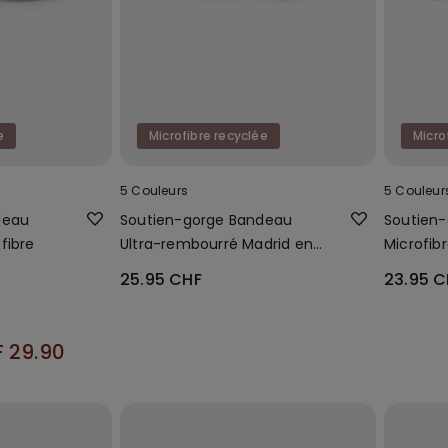
e
Microfibre recyclée
Micro
5 Couleurs
5 Couleur
deau
Soutien-gorge Bandeau
Soutien-
fibre
Ultra-rembourré Madrid en
Microfib
Microfibre Recyclée
25.95 CHF
23.95 C
F 29.90