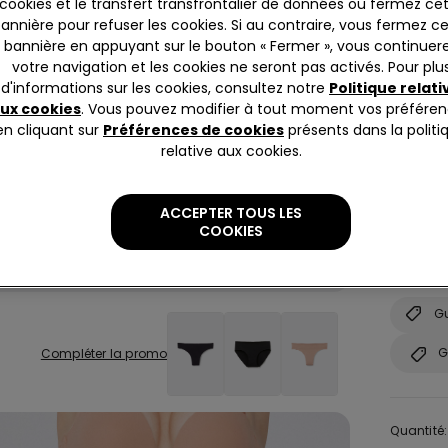
cookies et le transfert transfrontalier de données ou fermez ce
Couleur:
annière pour refuser les cookies. Si au contraire, vous fermez c
bannière en appuyant sur le bouton « Fermer », vous continuer
votre navigation et les cookies ne seront pas activés. Pour plu
d'informations sur les cookies, consultez notre
Politique relati
ux cookies
. Vous pouvez modifier à tout moment vos préfére
en cliquant sur
Préférences de cookies
présents dans la politi
relative aux cookies.
Taille:
Sé
ACCEPTER TOUS LES
La manneq
COOKIES
Tu n'es p
Consulte 
Gu
G
Compléter la promo
Quantité: