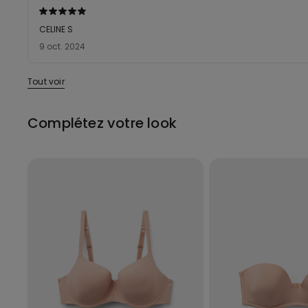
Évalué
5sur 5
CELINE S
9 oct. 2024
Tout voir
Complétez votre look