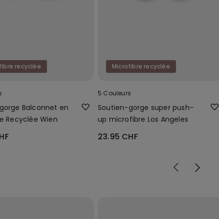
fibre recyclée
Microfibre recyclée
s
5 Couleurs
gorge Balconnet en
Soutien-gorge super push-
re Recyclée Wien
up microfibre Los Angeles
HF
23.95 CHF