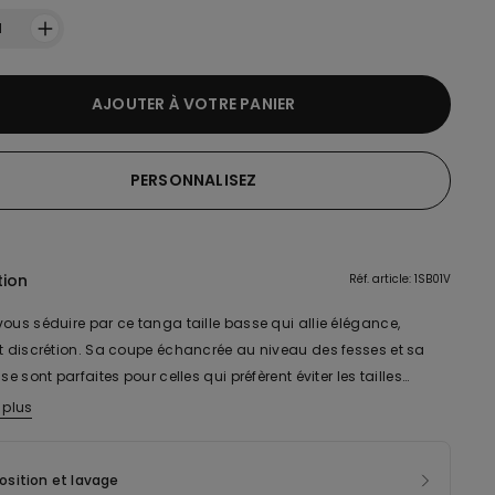
1
AJOUTER À VOTRE PANIER
PERSONNALISEZ
tion
Réf. article: 1SB01V
ous séduire par ce tanga taille basse qui allie élégance,
et discrétion. Sa coupe échancrée au niveau des fesses et sa
sse sont parfaites pour celles qui préfèrent éviter les tailles
ffrant une silhouette sublimée tout en laissant le bas du ventre
 plus
 pour un confort optimal et une liberté de mouvement absolue.
otte en microfibre ultra-douce et respirante procure une
sition et lavage
n de légèreté des plus agréables sur la peau, la rendant