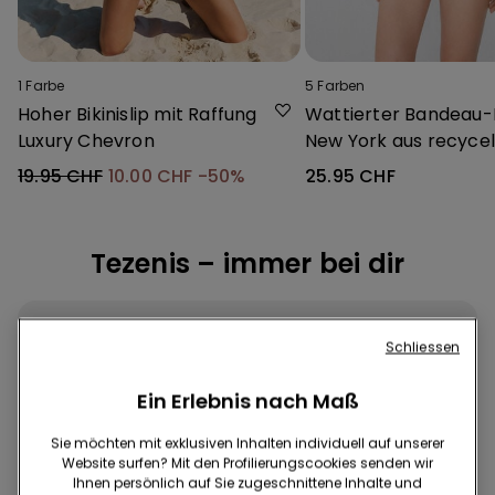
1
Farbe
5
Farben
Hoher Bikinislip mit Raffung
Wattierter Bandeau
Luxury Chevron
New York aus recycel
Mikrofaser
19.95 CHF
10.00 CHF
-50%
25.95 CHF
Tezenis – immer bei dir
Schliessen
Ein Erlebnis nach Maß
Sie möchten mit exklusiven Inhalten individuell auf unserer
App herunterladen
Website surfen? Mit den Profilierungscookies senden wir
Ihnen persönlich auf Sie zugeschnittene Inhalte und