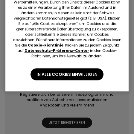
Shoppe schnell und einfach, wo und wann du willst!
Werbemitteilungen. Durch den Einsatz dieser Cookies kann
es zu einer Verarbeitung Ihrer Daten im Ausland und in
Ländern kommen, in denen es keine mit der Schweiz
vergleichbaren Datenschutzgesetze gibt (z. B. USA). Klicken
Sie auf „Alle Cookies akzeptieren“, um Cookies und die
grenzüberschreitende Datenübertragung zu akzeptieren,
oder schließen Sie dieses Banner, um Cookies
abzulehnen. Für nähere Informationen zu den Cookies lesen
Sie die
Cookie-Richtlinie
. Klicken Sie zu jedem Zeitpunkt
Schnelles und
Die neuesten
Exklusive
Extra-Punkte mit
einfaches
Trends, nur einen
Angebote
Spielen und
auf
Datenschutz-Präferenz-Center
in den Cookie-
Shopping
Klick entfernt
Missionen
Richtlinien, um Ihre Auswahl zu ändern.
IN ALLE COOKIES EINWILLIGEN
Tezenis Talent
Registriere dich bei unserem Treueprogramm und
profitiere von Gutscheinen, personalisierten
Angeboten und vielem mehr!
JETZT REGISTRIEREN