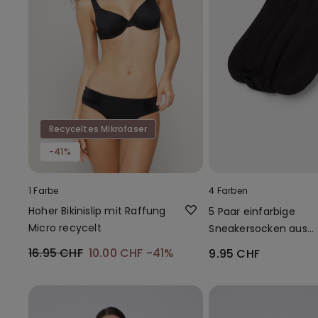
Recyceltes Mikrofaser
-41%
1 Farbe
4 Farben
Hoher Bikinislip mit Raffung
5 Paar einfarbige
Micro recycelt
Sneakersocken aus
Baumwolle Unisex
16.95 CHF
10.00 CHF
-41%
9.95 CHF