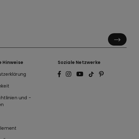
e Hinweise
Soziale Netzwerke
tzerklärung
hkeit
htlinien und -
en
glement