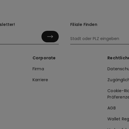
Kinder
letter!
Filiale Finden
Corporate
Rechtlich
Firma
Datenschu
Karriere
Zugänglic
Cookie-Ric
Präferenz
AGB
Wallet Re