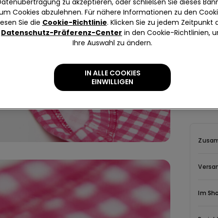
und kan
Datenübertragung zu akzeptieren, oder schließen Sie dieses Bann
um Cookies abzulehnen. Für nähere Informationen zu den Cook
lesen Sie die
Cookie-Richtlinie
. Klicken Sie zu jedem Zeitpunkt 
Datenschutz-Präferenz-Center
in den Cookie-Richtlinien, 
Ihre Auswahl zu ändern.
IN ALLE COOKIES
Beschr
EINWILLIGEN
Bustier 
und flach
Zusam
Versa
Im Sh