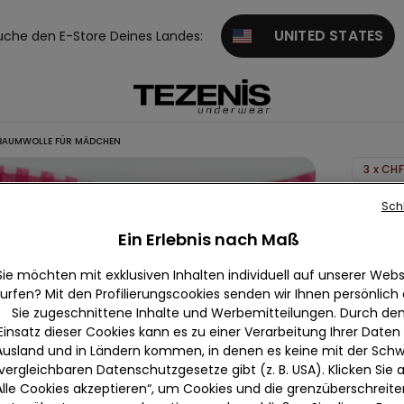
UNITED STATES
uche den E-Store Deines Landes:
 BAUMWOLLE FÜR MÄDCHEN
3 x CHF
Basic-
Sch
Bustier
Ein Erlebnis nach Maß
bedruc
Sie möchten mit exklusiven Inhalten individuell auf unserer Webs
Baumwo
urfen? Mit den Profilierungscookies senden wir Ihnen persönlich
für
Sie zugeschnittene Inhalte und Werbemitteilungen. Durch de
Mädch
Einsatz dieser Cookies kann es zu einer Verarbeitung Ihrer Daten
Ausland und in Ländern kommen, in denen es keine mit der Schw
null
vergleichbaren Datenschutzgesetze gibt (z. B. USA). Klicken Sie 
Wir beda
Alle Cookies akzeptieren“, um Cookies und die grenzüberschreit