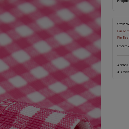
Projek
Stand
Für Tez
Für Bes
Erhalte
Abholu
3-4 We