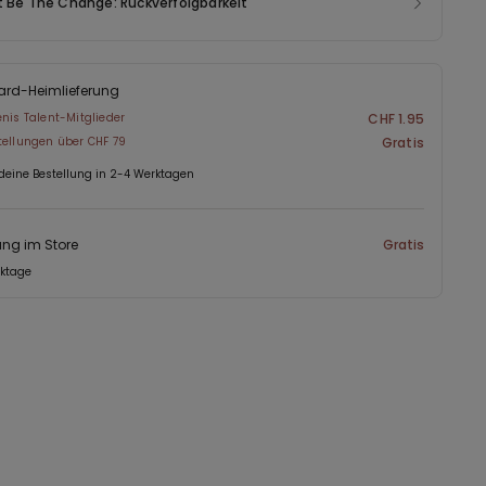
t Be The Change: Rückverfolgbarkeit
ard-Heimlieferung
enis Talent-Mitglieder
CHF 1.95
tellungen über CHF 79
Gratis
 deine Bestellung in 2-4 Werktagen
ng im Store
Gratis
rktage