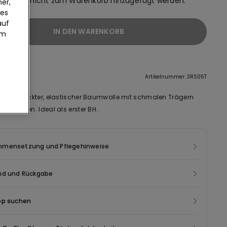
n daher nicht zum Warenkorb hinzugefügt werden.
er,
ies
auf
IN DEN WARENKORB
um
eibung
Artikelnummer: 3RS05T
aus bedruckter, elastischer Baumwolle mit schmalen Trägern
en Nähten. Ideal als erster BH.
mensetzung und Pflegehinweise
nd und Rückgabe
op suchen