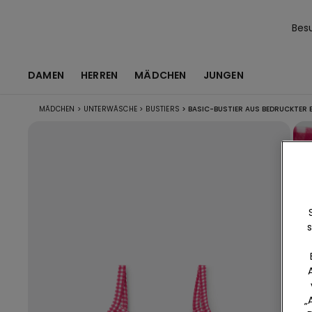
Bes
DAMEN
HERREN
MÄDCHEN
JUNGEN
MÄDCHEN
>
UNTERWÄSCHE
>
BUSTIERS
>
BASIC-BUSTIER AUS BEDRUCKTER
s
„