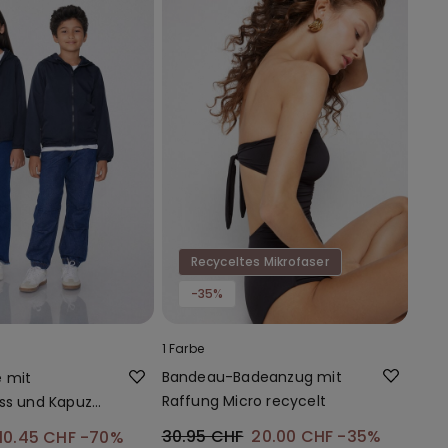
Recyceltes Mikrofaser
-35%
1 Farbe
Bandeau-Badeanzug mit
e mit
Raffung Micro recycelt
uss und Kapuze
nsgewebe für
30.95 CHF
20.00 CHF
-35%
10.45 CHF
-70%