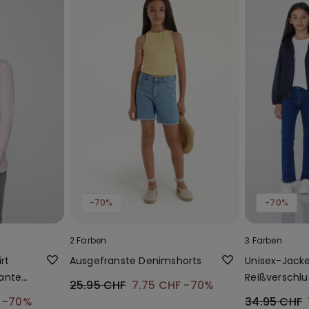
-70%
-70%
2 Farben
3 Farben
rt
Ausgefranste Denimshorts
Unisex-Jack
kanten
Reißverschl
25.95 CHF
7.75 CHF
-70%
aus Funktio
F
-70%
34.95 CHF