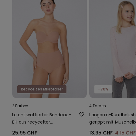
Recyceltes Mikrofaser
-70%
2 Farben
4 Farben
Leicht wattierter Bandeau-
Langarm-Rundhalsshi
BH aus recycelter
gerippt mit Muschel
Mikrofaser Full Coverage
für Mädchen
25.95 CHF
13.95 CHF
4.15 CH