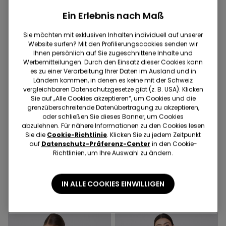
Ein Erlebnis nach Maß
Sie möchten mit exklusiven Inhalten individuell auf unserer
Website surfen? Mit den Profilierungscookies senden wir
Ihnen persönlich auf Sie zugeschnittene Inhalte und
Werbemitteilungen. Durch den Einsatz dieser Cookies kann
es zu einer Verarbeitung Ihrer Daten im Ausland und in
Ländern kommen, in denen es keine mit der Schweiz
vergleichbaren Datenschutzgesetze gibt (z. B. USA). Klicken
Sie auf „Alle Cookies akzeptieren“, um Cookies und die
grenzüberschreitende Datenübertragung zu akzeptieren,
oder schließen Sie dieses Banner, um Cookies
-70%
-70%
abzulehnen. Für nähere Informationen zu den Cookies lesen
Sie die
Cookie-Richtlinie
. Klicken Sie zu jedem Zeitpunkt
1 Farbe
3 Farben
auf
Datenschutz-Präferenz-Center
in den Cookie-
Richtlinien, um Ihre Auswahl zu ändern.
Cropped-Schlaghose aus
Skinny-Jeans für Mädchen
elastischem Tuch
30.95 CHF
9.25 CHF
-70%
30.95 CHF
9.25 CHF
-70%
IN ALLE COOKIES EINWILLIGEN