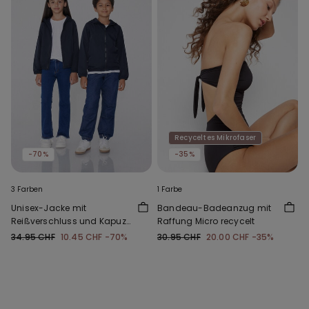
Recyceltes Mikrofaser
-70%
-35%
3 Farben
1 Farbe
Unisex-Jacke mit
Bandeau-Badeanzug mit
Reißverschluss und Kapuze
Raffung Micro recycelt
aus Funktionsgewebe für
34.95 CHF
10.45 CHF
-70%
30.95 CHF
20.00 CHF
-35%
Kinder