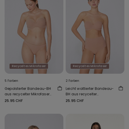
Recyceltes Mikrofaser
Recyceltes Mikrofaser
5 Farben
2 Farben
Gepolsterter Bandeau-BH
Leicht wattierter Bandeau-
aus recycelter Mikrofaser
BH aus recycelter
mit Ausschnitt
Mikrofaser Full Coverage
25.95 CHF
25.95 CHF