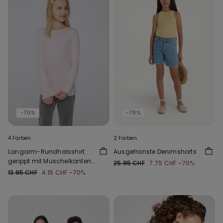
-70%
-70%
4 Farben
2 Farben
Langarm-Rundhalsshirt
Ausgefranste Denimshorts
gerippt mit Muschelkanten
25.95 CHF
7.75 CHF
-70%
für Mädchen
13.95 CHF
4.15 CHF
-70%