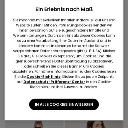
Ein Erlebnis nach Maß
Sie möchten mit exklusiven Inhalten individuell auf unserer
Website surfen? Mit den Profilierungscookies senden wir
Ihnen persönlich auf Sie zugeschnittene Inhalte und
Werbemitteilungen. Durch den Einsatz dieser Cookies kann
es zu einer Verarbeitung Ihrer Daten im Ausland und in
Ländern kommen, in denen es keine mit der Schweiz
vergleichbaren Datenschutzgesetze gibt (z. B. USA). Klicken
Sie auf „Alle Cookies akzeptieren“, um Cookies und die
grenzüberschreitende Datenübertragung zu akzeptieren,
oder schließen Sie dieses Banner, um Cookies
-70%
-70%
abzulehnen. Für nähere Informationen zu den Cookies lesen
Sie die
Cookie-Richtlinie
. Klicken Sie zu jedem Zeitpunkt
auf
Datenschutz-Präferenz-Center
in den Cookie-
2 Farben
1 Farbe
Richtlinien, um Ihre Auswahl zu ändern.
Body mit schmalen
Langarmshirt aus
Trägern aus gerippter
Baumwolle mit
Baumwolle
Muschelkante
16.95 CHF
5.05 CHF
-70%
17.95 CHF
5.35 CHF
-70%
IN ALLE COOKIES EINWILLIGEN