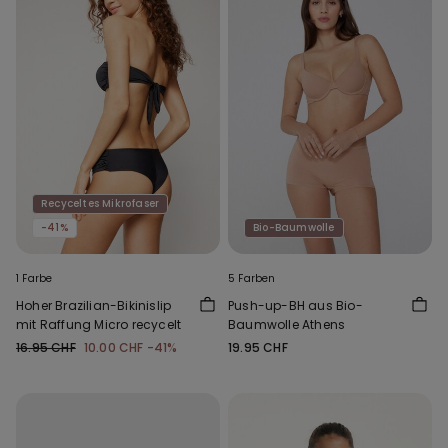
Recyceltes Mikrofaser
-41%
Bio-Baumwolle
1 Farbe
5 Farben
Hoher Brazilian-Bikinislip
Push-up-BH aus Bio-
mit Raffung Micro recycelt
Baumwolle Athens
16.95 CHF
10.00 CHF
-41%
19.95 CHF