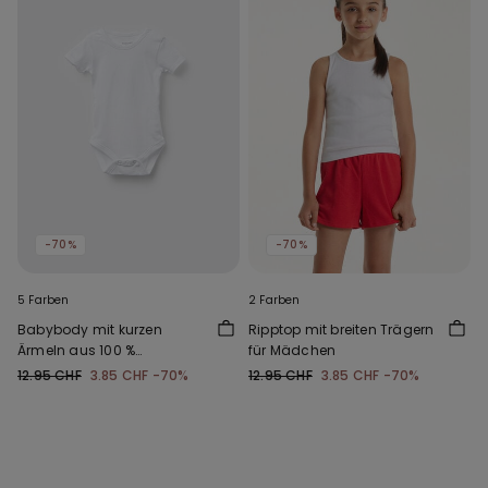
-70%
-70%
5 Farben
2 Farben
Babybody mit kurzen
Ripptop mit breiten Trägern
Ärmeln aus 100 %
für Mädchen
einfarbiger Baumwolle
12.95 CHF
3.85 CHF
-70%
12.95 CHF
3.85 CHF
-70%