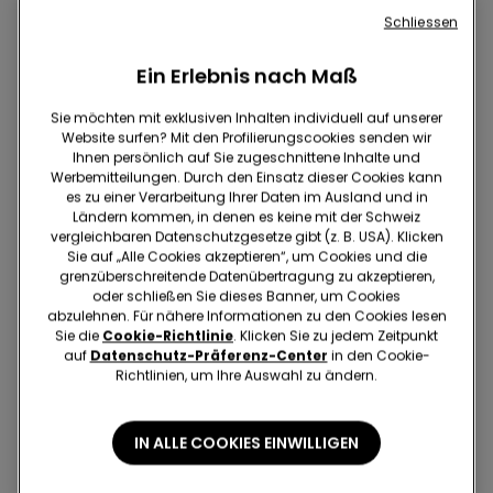
Schliessen
Ein Erlebnis nach Maß
Sie möchten mit exklusiven Inhalten individuell auf unserer
Website surfen? Mit den Profilierungscookies senden wir
Ihnen persönlich auf Sie zugeschnittene Inhalte und
Werbemitteilungen. Durch den Einsatz dieser Cookies kann
es zu einer Verarbeitung Ihrer Daten im Ausland und in
Ländern kommen, in denen es keine mit der Schweiz
vergleichbaren Datenschutzgesetze gibt (z. B. USA). Klicken
Sie auf „Alle Cookies akzeptieren“, um Cookies und die
grenzüberschreitende Datenübertragung zu akzeptieren,
oder schließen Sie dieses Banner, um Cookies
abzulehnen. Für nähere Informationen zu den Cookies lesen
Sie die
Cookie-Richtlinie
. Klicken Sie zu jedem Zeitpunkt
-70%
-70%
auf
Datenschutz-Präferenz-Center
in den Cookie-
Richtlinien, um Ihre Auswahl zu ändern.
2 Farben
1 Farbe
Body mit schmalen
Langarmshirt aus
IN ALLE COOKIES EINWILLIGEN
Trägern aus gerippter
Baumwolle mit
Baumwolle
Muschelkante
16.95 CHF
5.05 CHF
-70%
17.95 CHF
5.35 CHF
-70%