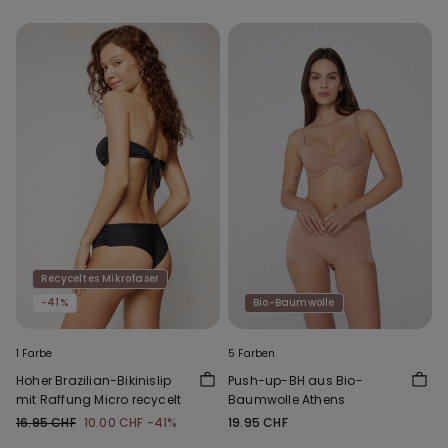
Recyceltes Mikrofaser
-41%
Bio-Baumwolle
1 Farbe
5 Farben
Hoher Brazilian-Bikinislip
Push-up-BH aus Bio-
mit Raffung Micro recycelt
Baumwolle Athens
16.95 CHF
10.00 CHF
-41%
19.95 CHF