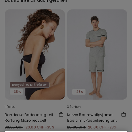
Das könnte Dir auch gefallen
Recyceltes Mikrofaser
-35%
-23%
1 Farbe
3 Farben
Bandeau-Badeanzug mit
Kurzer Baumwollpyjama
Raffung Micro recycelt
Basic mit Paspelierung und
kleiner Tasche
30.95 CHF
20.00 CHF
-35%
25.95 CHF
20.00 CHF
-23%