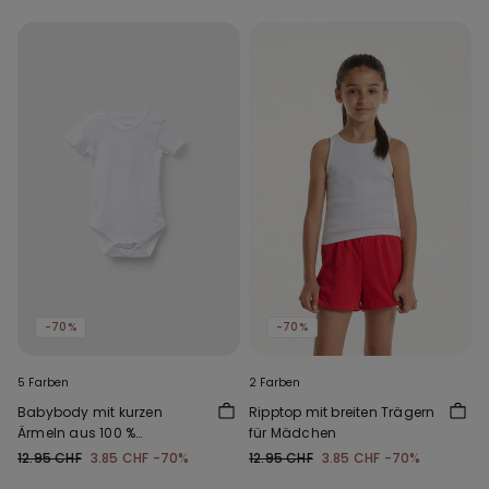
-70%
-70%
5 Farben
2 Farben
Babybody mit kurzen
Ripptop mit breiten Trägern
Ärmeln aus 100 %
für Mädchen
einfarbiger Baumwolle
12.95 CHF
3.85 CHF
-70%
12.95 CHF
3.85 CHF
-70%