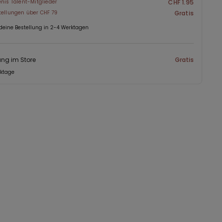
enis Talent-Mitglieder
CHF 1.95
tellungen über CHF 79
Gratis
 deine Bestellung in 2-4 Werktagen
ng im Store
Gratis
rktage