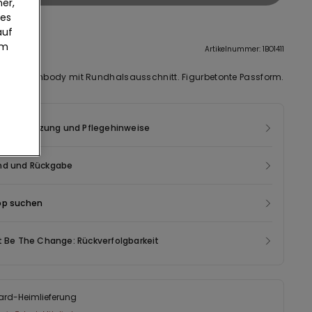
er,
ies
auf
um
eibung
Artikelnummer: 1BO1411
r Langarmbody mit Rundhalsausschnitt. Figurbetonte Passform.
mensetzung und Pflegehinweise
nd und Rückgabe
op suchen
t Be The Change: Rückverfolgbarkeit
ard-Heimlieferung