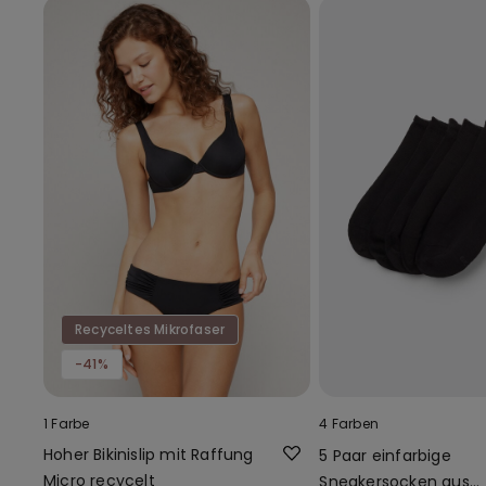
Recyceltes Mikrofaser
-41%
1 Farbe
4 Farben
Hoher Bikinislip mit Raffung
5 Paar einfarbige
Micro recycelt
Sneakersocken aus