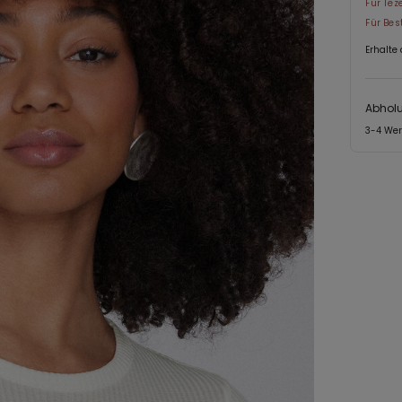
Für Tez
Für Bes
Erhalte
Abholu
3-4 We