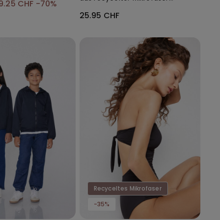
9.25 CHF
-70%
mit Ausschnitt
25.95 CHF
Recyceltes Mikrofaser
-35%