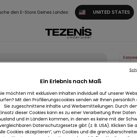
UNITED STATES
uche den E-Store Deines Landes:
Easywe
Langar
Sch
Rundha
Ein Erlebnis nach Maß
geripp
Sie möchten mit exklusiven Inhalten individuell auf unserer Webs
null
urfen? Mit den Profilierungscookies senden wir Ihnen persönlich
Sie zugeschnittene Inhalte und Werbemitteilungen. Durch de
Wir beda
Einsatz dieser Cookies kann es zu einer Verarbeitung Ihrer Daten
und kan
Ausland und in Ländern kommen, in denen es keine mit der Schw
vergleichbaren Datenschutzgesetze gibt (z. B. USA). Klicken Sie 
Alle Cookies akzeptieren“, um Cookies und die grenzüberschreit