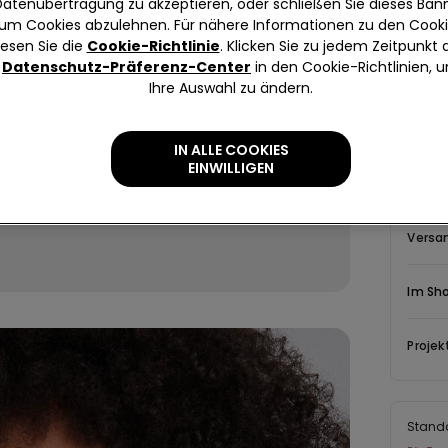
Datenübertragung zu akzeptieren, oder schließen Sie dieses Bann
um Cookies abzulehnen. Für nähere Informationen zu den Cook
lesen Sie die
Cookie-Richtlinie
. Klicken Sie zu jedem Zeitpunkt 
Datenschutz-Präferenz-Center
in den Cookie-Richtlinien, 
Beschr
Ihre Auswahl zu ändern.
Gerippte
IN ALLE COOKIES
EINWILLIGEN
Zusam
Versa
Im Sh
Projek
Stand