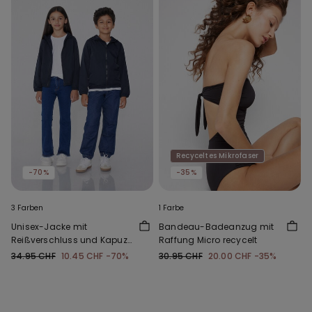
Recyceltes Mikrofaser
-70%
-35%
3 Farben
1 Farbe
Unisex-Jacke mit
Bandeau-Badeanzug mit
Reißverschluss und Kapuze
Raffung Micro recycelt
aus Funktionsgewebe für
34.95 CHF
10.45 CHF
-70%
30.95 CHF
20.00 CHF
-35%
Kinder