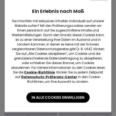
Ein Erlebnis nach Maß
Sie möchten mit exklusiven Inhalten individuell auf unserer
Website surfen? Mit den Profilierungscookies senden wir
Ihnen persönlich auf Sie zugeschnittene Inhalte und
Werbemitteilungen. Durch den Einsatz dieser Cookies kann
es zu einer Verarbeitung Ihrer Daten im Ausland und in
Ländern kommen, in denen es keine mit der Schweiz
vergleichbaren Datenschutzgesetze gibt (z. B. USA). Klicken
Sie auf „Alle Cookies akzeptieren“, um Cookies und die
grenzüberschreitende Datenübertragung zu akzeptieren,
oder schließen Sie dieses Banner, um Cookies
-70%
-70%
abzulehnen. Für nähere Informationen zu den Cookies lesen
Sie die
Cookie-Richtlinie
. Klicken Sie zu jedem Zeitpunkt
auf
Datenschutz-Präferenz-Center
in den Cookie-
1 Farbe
3 Farben
Richtlinien, um Ihre Auswahl zu ändern.
Cropped-Schlaghose aus
Skinny-Jeans für Mädchen
elastischem Tuch
30.95 CHF
9.25 CHF
-70%
IN ALLE COOKIES EINWILLIGEN
30.95 CHF
9.25 CHF
-70%