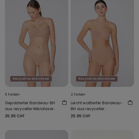
Recyceltes Mikrofaser
Recyceltes Mikrofaser
5 Farben
2 Farben
Gepolsterter Bandeau-BH
Leicht wattierter Bandeau-
aus recycelter Mikrofaser
BH aus recycelter
mit Ausschnitt
Mikrofaser Full Coverage
25.95 CHF
25.95 CHF