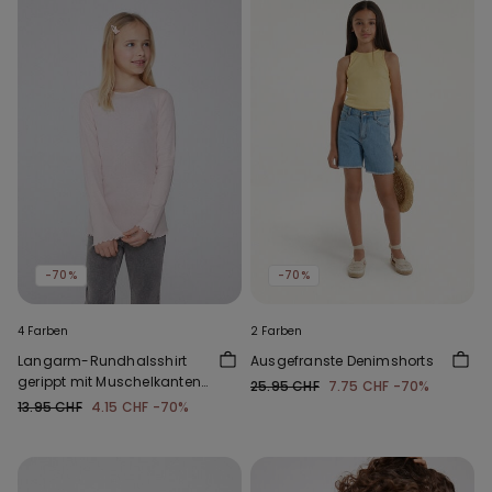
-70%
-70%
4 Farben
2 Farben
Langarm-Rundhalsshirt
Ausgefranste Denimshorts
gerippt mit Muschelkanten
25.95 CHF
7.75 CHF
-70%
für Mädchen
13.95 CHF
4.15 CHF
-70%