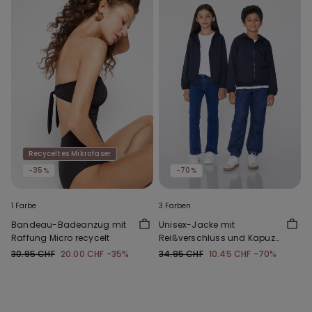
Recyceltes Mikrofaser
-35%
-70%
1 Farbe
3 Farben
Bandeau-Badeanzug mit
Unisex-Jacke mit
Raffung Micro recycelt
Reißverschluss und Kapuze
aus Funktionsgewebe für
30.95 CHF
20.00 CHF
-35%
34.95 CHF
10.45 CHF
-70%
Kinder