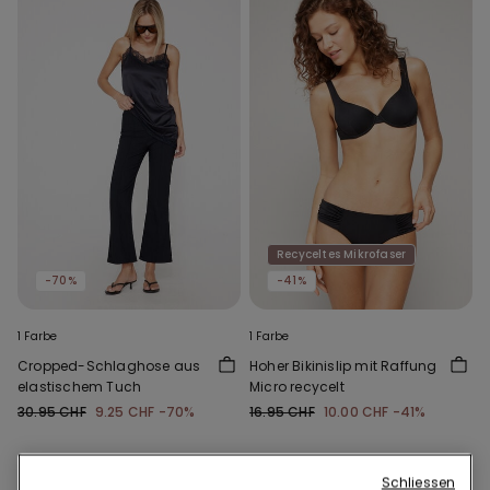
Recyceltes Mikrofaser
-70%
-41%
1 Farbe
1 Farbe
Cropped-Schlaghose aus
Hoher Bikinislip mit Raffung
elastischem Tuch
Micro recycelt
30.95 CHF
9.25 CHF
-70%
16.95 CHF
10.00 CHF
-41%
Schliessen