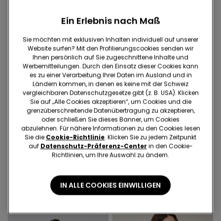
Ein Erlebnis nach Maß
Sie möchten mit exklusiven Inhalten individuell auf unserer
Website surfen? Mit den Profilierungscookies senden wir
Ihnen persönlich auf Sie zugeschnittene Inhalte und
Werbemitteilungen. Durch den Einsatz dieser Cookies kann
es zu einer Verarbeitung Ihrer Daten im Ausland und in
Ländern kommen, in denen es keine mit der Schweiz
vergleichbaren Datenschutzgesetze gibt (z. B. USA). Klicken
Sie auf „Alle Cookies akzeptieren“, um Cookies und die
grenzüberschreitende Datenübertragung zu akzeptieren,
oder schließen Sie dieses Banner, um Cookies
Recyceltes Mikrofaser
abzulehnen. Für nähere Informationen zu den Cookies lesen
Sie die
Cookie-Richtlinie
. Klicken Sie zu jedem Zeitpunkt
auf
Datenschutz-Präferenz-Center
in den Cookie-
5 Farben
4 Farben
Richtlinien, um Ihre Auswahl zu ändern.
Gepolsterter Bandeau-BH
5 Paar einfarbige
aus recycelter Mikrofaser
Sneakersocken aus
mit Ausschnitt
Baumwolle Unisex
IN ALLE COOKIES EINWILLIGEN
25.95 CHF
9.95 CHF