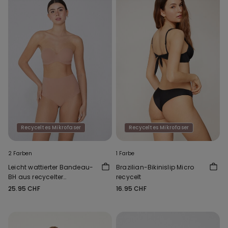
Recyceltes Mikrofaser
Recyceltes Mikrofaser
2 Farben
1 Farbe
Leicht wattierter Bandeau-
Brazilian-Bikinislip Micro
BH aus recycelter
recycelt
Mikrofaser Full Coverage
25.95 CHF
16.95 CHF