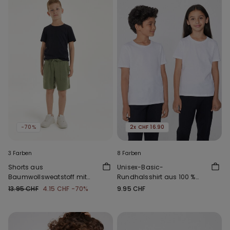
-70%
2x CHF 16.90
3 Farben
8 Farben
Shorts aus
Unisex-Basic-
Baumwollsweatstoff mit
Rundhalsshirt aus 100 %
Taschen für Jungen
Baumwolle für Kinder
13.95 CHF
4.15 CHF
-70%
9.95 CHF