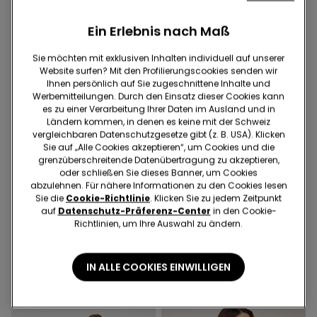
Ein Erlebnis nach Maß
Sie möchten mit exklusiven Inhalten individuell auf unserer
Website surfen? Mit den Profilierungscookies senden wir
Ihnen persönlich auf Sie zugeschnittene Inhalte und
Werbemitteilungen. Durch den Einsatz dieser Cookies kann
es zu einer Verarbeitung Ihrer Daten im Ausland und in
Ländern kommen, in denen es keine mit der Schweiz
vergleichbaren Datenschutzgesetze gibt (z. B. USA). Klicken
Sie auf „Alle Cookies akzeptieren“, um Cookies und die
grenzüberschreitende Datenübertragung zu akzeptieren,
oder schließen Sie dieses Banner, um Cookies
-70%
-70%
abzulehnen. Für nähere Informationen zu den Cookies lesen
Sie die
Cookie-Richtlinie
. Klicken Sie zu jedem Zeitpunkt
auf
Datenschutz-Präferenz-Center
in den Cookie-
2 Farben
1 Farbe
Richtlinien, um Ihre Auswahl zu ändern.
Body mit schmalen
Langarmshirt aus
Trägern aus gerippter
Baumwolle mit
Baumwolle
Muschelkante
IN ALLE COOKIES EINWILLIGEN
16.95 CHF
5.05 CHF
-70%
17.95 CHF
5.35 CHF
-70%