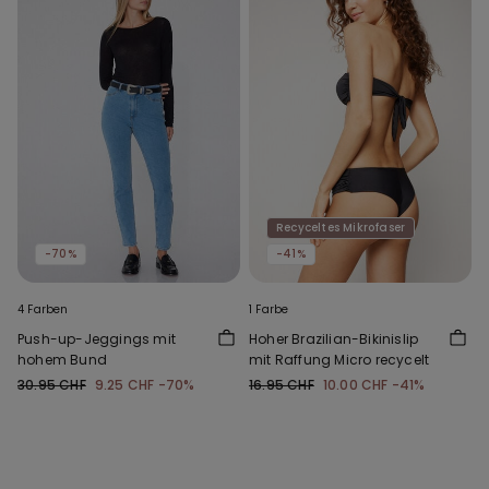
Recyceltes Mikrofaser
-70%
-41%
4 Farben
1 Farbe
Push-up-Jeggings mit
Hoher Brazilian-Bikinislip
hohem Bund
mit Raffung Micro recycelt
30.95 CHF
9.25 CHF
-70%
16.95 CHF
10.00 CHF
-41%