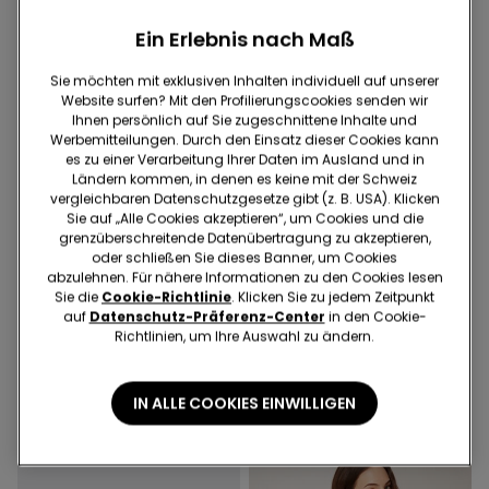
Ein Erlebnis nach Maß
Sie möchten mit exklusiven Inhalten individuell auf unserer
Website surfen? Mit den Profilierungscookies senden wir
Ihnen persönlich auf Sie zugeschnittene Inhalte und
Werbemitteilungen. Durch den Einsatz dieser Cookies kann
es zu einer Verarbeitung Ihrer Daten im Ausland und in
Ländern kommen, in denen es keine mit der Schweiz
vergleichbaren Datenschutzgesetze gibt (z. B. USA). Klicken
Sie auf „Alle Cookies akzeptieren“, um Cookies und die
grenzüberschreitende Datenübertragung zu akzeptieren,
oder schließen Sie dieses Banner, um Cookies
-70%
Recyceltes Mikrofaser
abzulehnen. Für nähere Informationen zu den Cookies lesen
Sie die
Cookie-Richtlinie
. Klicken Sie zu jedem Zeitpunkt
auf
Datenschutz-Präferenz-Center
in den Cookie-
1 Farbe
4 Farben
Richtlinien, um Ihre Auswahl zu ändern.
Cropped-Schlaghose aus
Leicht wattierter Bandeau-
elastischem Tuch
BH aus recycelter
Mikrofaser Full Coverage
30.95 CHF
9.25 CHF
-70%
25.95 CHF
IN ALLE COOKIES EINWILLIGEN