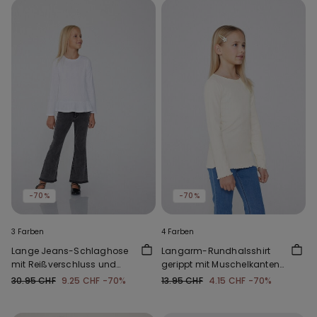
-70%
-70%
3 Farben
4 Farben
Lange Jeans-Schlaghose
Langarm-Rundhalsshirt
mit Reißverschluss und
gerippt mit Muschelkanten
Knopf
für Mädchen
30.95 CHF
9.25 CHF
-70%
13.95 CHF
4.15 CHF
-70%