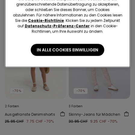
grenzüberschreitende Datenübertragung zu akzeptieren,
oder schließen Sie dieses Banner, um Cookies
abzulehnen. Für nähere Informationen zu den Cookies lesen
Sie die
Cookie-Richtlinie
. Klicken Sie zu jedem Zeitpunkt
auf
Datenschutz-Präferenz-Center
in den Cookie-
Richtlinien, um Ihre Auswahl zu ändern.
IN ALLE COOKIES EINWILLIGEN
-70%
-70%
2 Farben
3 Farben
Ausgefranste Denimshorts
Skinny-Jeans für Mädchen
25.95 CHF
7.75 CHF
-70%
30.95 CHF
9.25 CHF
-70%