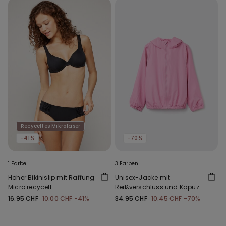
Recyceltes Mikrofaser
-41%
-70%
1 Farbe
3 Farben
Hoher Bikinislip mit Raffung
Unisex-Jacke mit
Micro recycelt
Reißverschluss und Kapuze
aus Funktionsgewebe für
16.95 CHF
10.00 CHF
-41%
34.95 CHF
10.45 CHF
-70%
Kinder