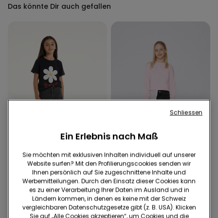
Das könnte Dir auch gefallen
Schliessen
Ein Erlebnis nach Maß
Sie möchten mit exklusiven Inhalten individuell auf unserer
-70%
-70%
Website surfen? Mit den Profilierungscookies senden wir
Ihnen persönlich auf Sie zugeschnittene Inhalte und
Werbemitteilungen. Durch den Einsatz dieser Cookies kann
2 Farben
3 Farben
es zu einer Verarbeitung Ihrer Daten im Ausland und in
Ausgefranste Denimshorts
Skinny-Jeans für Mädchen
Ländern kommen, in denen es keine mit der Schweiz
25.95 CHF
7.75 CHF
-70%
30.95 CHF
9.25 CHF
-70%
vergleichbaren Datenschutzgesetze gibt (z. B. USA). Klicken
Sie auf „Alle Cookies akzeptieren“, um Cookies und die