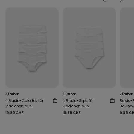
3 Farben
3 Farben
7 Farben
4 Basic-Culottes für
4 Basic-Slips für
Basic-B
Mädchen aus
Mädchen aus
Baumwo
Baumwolle
Baumwolle
Mädch
16.95 CHF
16.95 CHF
6.95 C