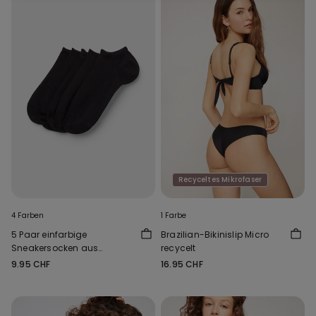
Recyceltes Mikrofaser
4 Farben
1 Farbe
5 Paar einfarbige
Brazilian-Bikinislip Micro
Sneakersocken aus
recycelt
Baumwolle Unisex
9.95 CHF
16.95 CHF