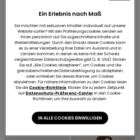
Ein Erlebnis nach Maß
Sie möchten mit exklusiven Inhalten individuell auf unserer
Website surfen? Mit den Profilierungscookies senden wir
Ihnen persönlich auf Sie zugeschnittene Inhalte und
Werbemitteilungen. Durch den Einsatz dieser Cookies kann
es zu einer Verarbeitung Ihrer Daten im Ausland und in
Ländern kommen, in denen es keine mit der Schweiz
vergleichbaren Datenschutzgesetze gibt (z. B. USA). Klicken
Sie auf „Alle Cookies akzeptieren“, um Cookies und die
grenzüberschreitende Datenübertragung zu akzeptieren,
oder schließen Sie dieses Banner, um Cookies
-70%
Recyceltes Mikrofaser
abzulehnen. Für nähere Informationen zu den Cookies lesen
Sie die
Cookie-Richtlinie
. Klicken Sie zu jedem Zeitpunkt
auf
Datenschutz-Präferenz-Center
in den Cookie-
1 Farbe
2 Farben
Richtlinien, um Ihre Auswahl zu ändern.
Cropped-Schlaghose aus
Leicht wattierter Bandeau-
elastischem Tuch
BH aus recycelter
Mikrofaser Full Coverage
IN ALLE COOKIES EINWILLIGEN
30.95 CHF
9.25 CHF
-70%
25.95 CHF