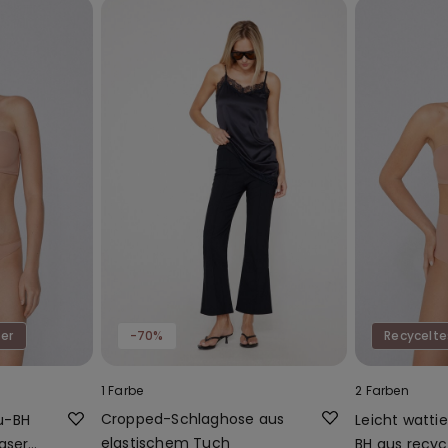
ser
-70%
Recycelte
1 Farbe
2 Farben
Cropped-Schlaghose aus
u-BH
Leicht watti
elastischem Tuch
aser
BH aus recyc