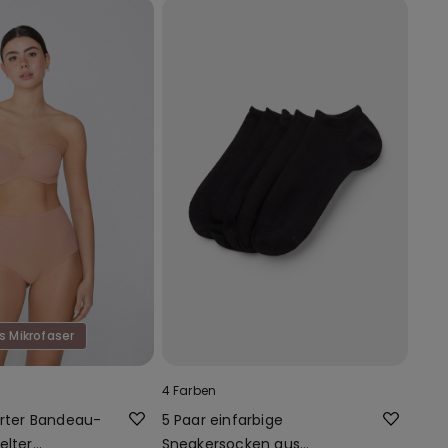
s Mikrofaser
4 Farben
erter Bandeau-
5 Paar einfarbige
elter
Sneakersocken aus