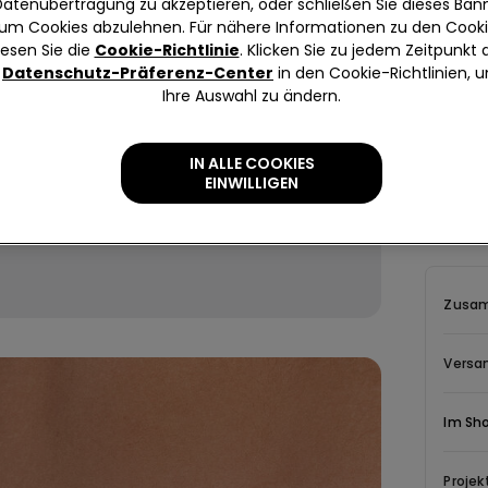
Datenübertragung zu akzeptieren, oder schließen Sie dieses Bann
um Cookies abzulehnen. Für nähere Informationen zu den Cook
lesen Sie die
Cookie-Richtlinie
. Klicken Sie zu jedem Zeitpunkt 
Datenschutz-Präferenz-Center
in den Cookie-Richtlinien, 
Ihre Auswahl zu ändern.
Beschr
Dieser He
IN ALLE COOKIES
Baumwollq
EINWILLIGEN
Bund sor
ein ange
Mehr les
Passform
und funk
Zusam
Herren Sli
nach ein
Leichtigk
Versa
Dich. Ob 
Baumwoll 
Im Sh
Bewegung
ist er ei
Projek