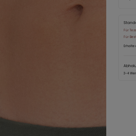
die ihre 
Stand
Für Tez
Für Bes
Erhalte
Abholu
3-4 We