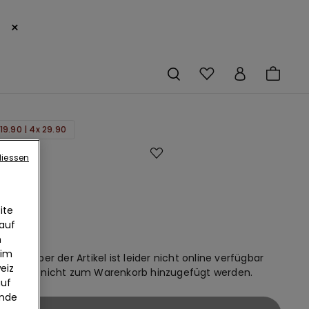
×
19.90 | 4x 29.90
s
liessen
ichter
lle
ite
ne
 auf
n
 im
uren, aber der Artikel ist leider nicht online verfügbar
eiz
n daher nicht zum Warenkorb hinzugefügt werden.
auf
ende