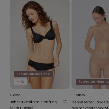
Recyceltes Mikrofaser
-41%
Recyceltes Mikrofa
1 Farbe
5 Farben
Hoher Bikinislip mit Raffung
Gepolsterter Bandea
Micro recycelt
aus recycelter Mikrof