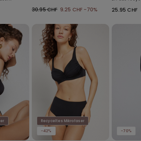
Mikrofaser F
30.95 CHF
9.25 CHF
-70%
25.95 CHF
ser
Recyceltes Mikrofaser
-42%
-70%