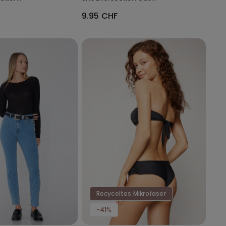
ull Coverage
Baumwolle Unisex
9.95 CHF
Recyceltes Mikrofaser
-41%