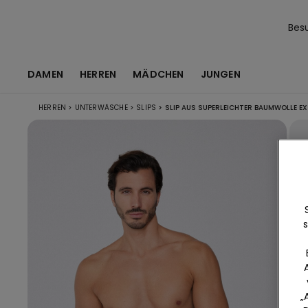
Bes
DAMEN
HERREN
MÄDCHEN
JUNGEN
HERREN
>
UNTERWÄSCHE
>
SLIPS
>
SLIP AUS SUPERLEICHTER BAUMWOLLE EX
s
„