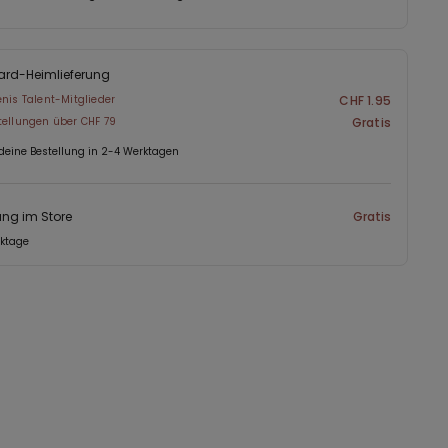
Herren Slips schlicht, funktional und hochwertig mögen.
ard-Heimlieferung
enis Talent-Mitglieder
CHF 1.95
tellungen über CHF 79
Gratis
 deine Bestellung in 2-4 Werktagen
ng im Store
Gratis
rktage