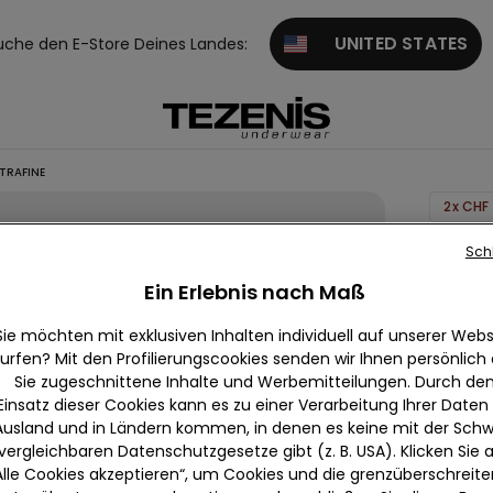
UNITED STATES
uche den E-Store Deines Landes:
TRAFINE
2x CHF 
Slip au
Sch
superle
Ein Erlebnis nach Maß
Baumwo
Sie möchten mit exklusiven Inhalten individuell auf unserer Webs
Extrafi
urfen? Mit den Profilierungscookies senden wir Ihnen persönlich
null
Sie zugeschnittene Inhalte und Werbemitteilungen. Durch de
Einsatz dieser Cookies kann es zu einer Verarbeitung Ihrer Daten
Wir beda
Ausland und in Ländern kommen, in denen es keine mit der Schw
und kan
vergleichbaren Datenschutzgesetze gibt (z. B. USA). Klicken Sie 
Alle Cookies akzeptieren“, um Cookies und die grenzüberschreit