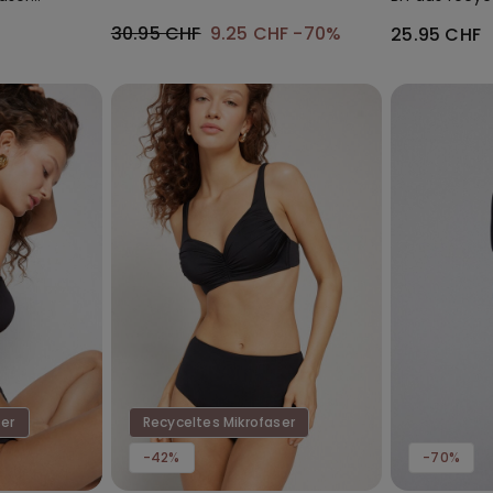
Mikrofaser F
30.95 CHF
9.25 CHF
-70%
25.95 CHF
ser
Recyceltes Mikrofaser
-42%
-70%