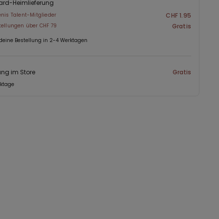
ard-Heimlieferung
enis Talent-Mitglieder
CHF 1.95
tellungen über CHF 79
Gratis
 deine Bestellung in 2-4 Werktagen
ng im Store
Gratis
rktage