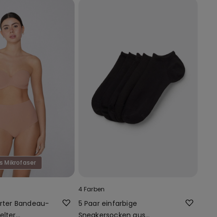
s Mikrofaser
4 Farben
erter Bandeau-
5 Paar einfarbige
elter
Sneakersocken aus