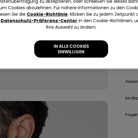
Datenübertragung zu akzeptieren, oder schließen Sie dieses Bann
um Cookies abzulehnen. Für nähere Informationen zu den Cook
lesen Sie die
Cookie-Richtlinie
. Klicken Sie zu jedem Zeitpunkt 
Datenschutz-Präferenz-Center
in den Cookie-Richtlinien, 
Ihre Auswahl zu ändern.
Beschr
Rundhals
IN ALLE COOKIES
EINWILLIGEN
Zusam
Versa
Im Sh
Projek