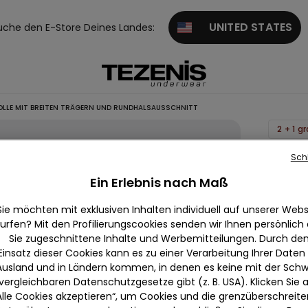
UNITED STATES
uche den E-Store Deines Landes:
LLE MIT BREITEN TRÄGERN UND RUNDHALSAUSSCHNITT
2 + 1 gr
Top au
Sch
mit bre
Ein Erlebnis nach Maß
Träger
Sie möchten mit exklusiven Inhalten individuell auf unserer Webs
Rundha
urfen? Mit den Profilierungscookies senden wir Ihnen persönlich
null
Sie zugeschnittene Inhalte und Werbemitteilungen. Durch de
Einsatz dieser Cookies kann es zu einer Verarbeitung Ihrer Daten
Wir beda
Ausland und in Ländern kommen, in denen es keine mit der Schw
und kan
vergleichbaren Datenschutzgesetze gibt (z. B. USA). Klicken Sie 
Alle Cookies akzeptieren“, um Cookies und die grenzüberschreit