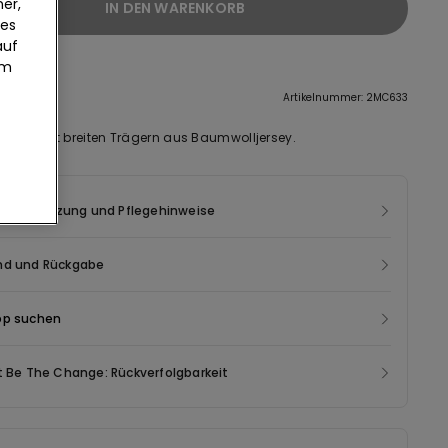
er,
IN DEN WARENKORB
ies
auf
um
eibung
Artikelnummer: 2MC633
-Top mit breiten Trägern aus Baumwolljersey.
mensetzung und Pflegehinweise
nd und Rückgabe
op suchen
t Be The Change: Rückverfolgbarkeit