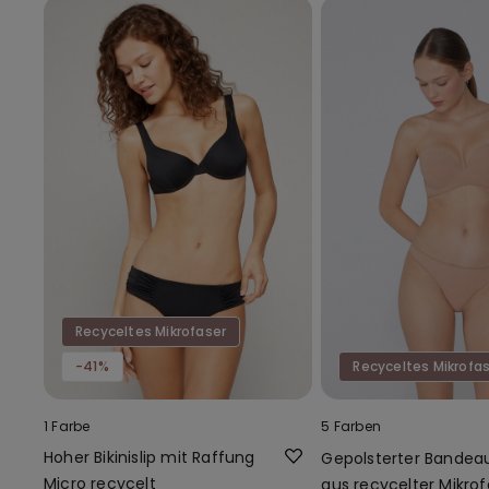
Recyceltes Mikrofaser
-41%
Recyceltes Mikrofa
1 Farbe
5 Farben
Hoher Bikinislip mit Raffung
Gepolsterter Bandea
Micro recycelt
aus recycelter Mikrof