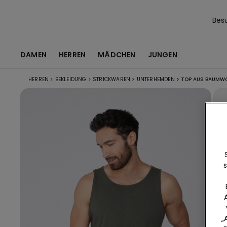
Bes
DAMEN
HERREN
MÄDCHEN
JUNGEN
HERREN
>
BEKLEIDUNG
>
STRICKWAREN
>
UNTERHEMDEN
>
TOP AUS BAUMWO
s
„