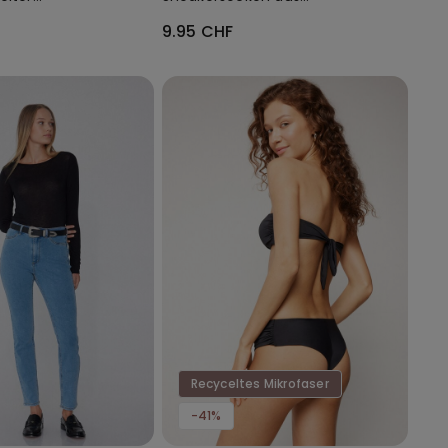
ull Coverage
Baumwolle Unisex
9.95 CHF
Recyceltes Mikrofaser
-41%