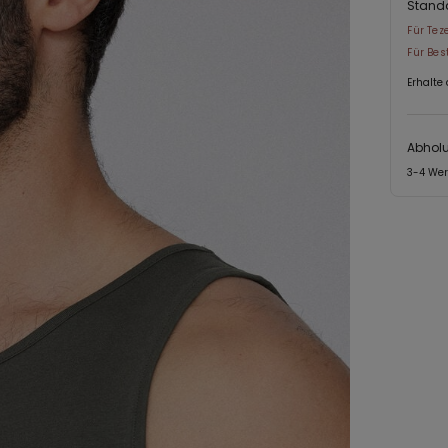
Stand
Für Tez
Für Bes
Erhalte
Abholu
3-4 We