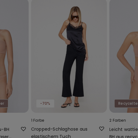
ser
-70%
Recycelte
1 Farbe
2 Farben
Cropped-Schlaghose aus
u-BH
Leicht watti
elastischem Tuch
aser
BH aus recyc