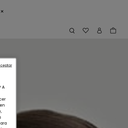
×
aceptar
? A
cer
 en
,
s
Para