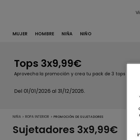
Vi
MUJER
HOMBRE
NIÑA
NIÑO
Tops 3x9,99€
Aprovecha la promoción y crea tu pack de 3 tops de niñ
Del 01/01/2026 al 31/12/2026.
>
>
NIÑA
ROPA INTERIOR
PROMOCIÓN DE SUJETADORES
Sujetadores 3x9,99€
i