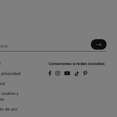
l
Conexiones a redes sociales
e privacidad
dad
e cookies y
ias
es de uso