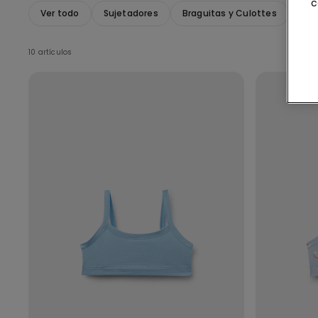
c
Ver todo
Sujetadores
Braguitas y Culottes
Cam
10 artículos