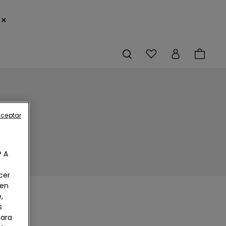
×
aceptar
? A
cer
 en
,
s
Para