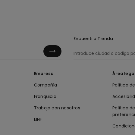
Encuentra Tienda
Empresa
Área lega
Compañía
Política d
Franquicia
Accesibili
Trabaja con nosotros
Política d
preferenc
EINF
Condicion