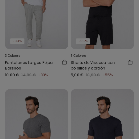
-33%
-55%
3 Colores
3 Colores
Pantalones Largos Felpa
Shorts de Viscosa con
Bolsillos
bolsillos y cordón
10,00 €
14,99 €
-33%
5,00 €
10,99 €
-55%