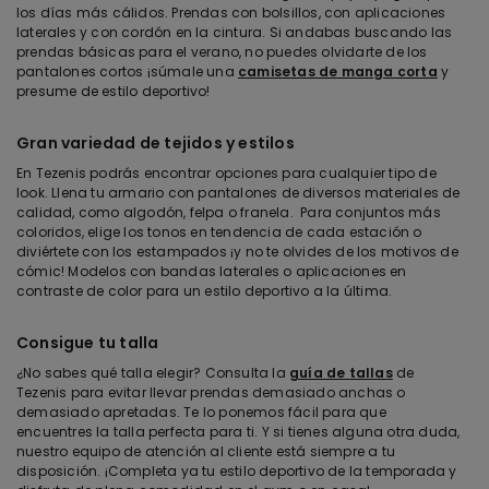
los días más cálidos. Prendas con bolsillos, con aplicaciones
laterales y con cordón en la cintura. Si andabas buscando las
prendas básicas para el verano, no puedes olvidarte de los
pantalones cortos ¡súmale una
camisetas de manga corta
y
presume de estilo deportivo!
Gran variedad de tejidos y estilos
En Tezenis podrás encontrar opciones para cualquier tipo de
look. Llena tu armario con pantalones de diversos materiales de
calidad, como algodón, felpa o franela. Para conjuntos más
coloridos, elige los tonos en tendencia de cada estación o
diviértete con los estampados ¡y no te olvides de los motivos de
cómic! Modelos con bandas laterales o aplicaciones en
contraste de color para un estilo deportivo a la última.
Consigue tu talla
¿No sabes qué talla elegir? Consulta la
guía de tallas
de
Tezenis para evitar llevar prendas demasiado anchas o
demasiado apretadas. Te lo ponemos fácil para que
encuentres la talla perfecta para ti. Y si tienes alguna otra duda,
nuestro equipo de atención al cliente está siempre a tu
disposición. ¡Completa ya tu estilo deportivo de la temporada y