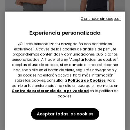
Continuar sin aceptar
Experiencia personalizada
-55%
-55%
¿Quieres personalizar tu navegación con contenidos
3 Colores
3 Colores
exclusivos? A través de las cookies de análisis de perfil, te
propondremos contenidos y comunicaciones publicitarios
Shorts de Viscosa con
Shorts de Viscosa con
personalizados. Al hacer clic en "Aceptar todas las cookies",
bolsillos y cordón
bolsillos y cordón
aceptas el uso de cookies; si en cambio cierras este banner
5,00 €
10,99 €
-55%
5,00 €
10,99 €
-55%
haciendo clic en el botón de cierre, seguirás navegando y
las cookies no estarán activas. Para más información
sobre las cookies, consulta la
Política de Cookies
. Para
cambiar tus preferencias haz clic en cualquier momento en
Centro de preferencia de la privacidad
en la política de
cookies.
Aceptar todas las cookies