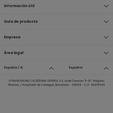
Información útil
Guía de producto
Empresa
Área legal
España / €
Español
© FRANCHISING CALZEDONIA ESPAÑA, S.A. calle Ciencias 71-87, Polígono
Pedrosa, L’Hospitalet de Llobregat, Barcelona - 08908 - C.I.F. A60181294