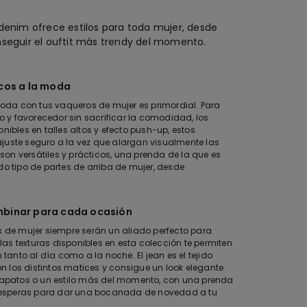
denim ofrece estilos para toda mujer, desde
onseguir el ouftit más trendy del momento.
icos a la moda
ómoda con tus vaqueros de mujer es primordial. Para
y favorecedor sin sacrificar la comodidad, los
nibles en talles altos y efecto push-up, estos
juste seguro a la vez que alargan visualmente las
, son versátiles y prácticos, una prenda de la que es
do tipo de partes de arriba de mujer, desde
ombinar para cada ocasión
s de mujer siempre serán un aliado perfecto para
y las texturas disponibles en esta colección te permiten
nto al día como a la noche. El jean es el tejido
con los distintos matices y consigue un look elegante
apatos o un estilo más del momento, con una prenda
 esperas para dar una bocanada de novedad a tu