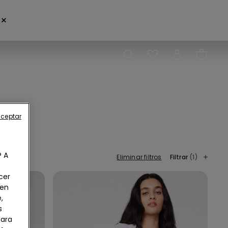
×
aceptar
? A
Eliminar filtros
Filtrar
(1)
cer
 en
,
s
Para