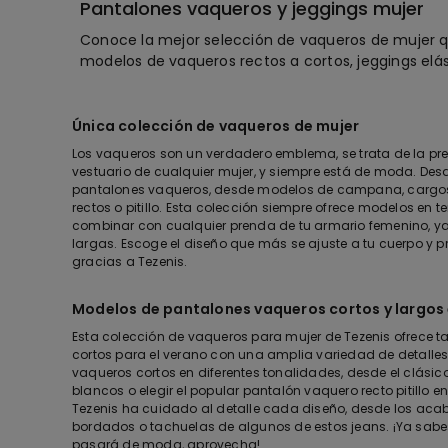
Pantalones vaqueros y jeggings mujer
Conoce la mejor selección de vaqueros de mujer qu
modelos de vaqueros rectos a cortos, jeggings elás
Única colección de vaqueros de mujer
Los vaqueros son un verdadero emblema, se trata de la pr
vestuario de cualquier mujer, y siempre está de moda. Des
pantalones vaqueros, desde modelos de campana, cargos
rectos o pitillo. Esta colección siempre ofrece modelos en 
combinar con cualquier prenda de tu armario femenino, y
largas. Escoge el diseño que más se ajuste a tu cuerpo y 
gracias a Tezenis.
Modelos de pantalones vaqueros cortos y largos
Esta colección de vaqueros para mujer de Tezenis ofrece 
cortos para el verano con una amplia variedad de detalles
vaqueros cortos en diferentes tonalidades, desde el clásic
blancos o elegir el popular pantalón vaquero recto pitillo 
Tezenis ha cuidado al detalle cada diseño, desde los a
bordados o tachuelas de algunos de estos jeans. ¡Ya sabe
pasará de moda, aprovecha!