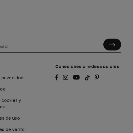
l
Conexiones a redes sociales
e privacidad
dad
e cookies y
ias
es de uso
es de venta