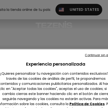
UNITED STATES
sita la tienda online de tu país:
Continuar sin 
gings y mallas
Joggers
Experiencia personalizada
¿Quieres personalizar tu navegación con contenidos exclusivos
través de las cookies de análisis de perfil, te propondremos
contenidos y comunicaciones publicitarios personalizados. Al ha
clic en "Aceptar todas las cookies", aceptas el uso de cookies; si
cambio cierras este banner haciendo clic en el botón de cierre
seguirás navegando y las cookies no estarán activas. Para má
nformación sobre las cookies, consulta la
Política de Cookies
. 