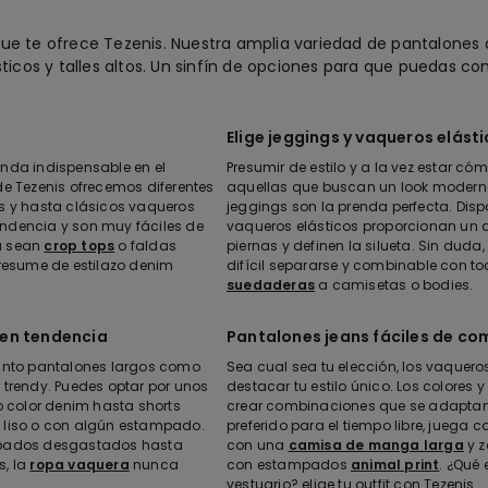
e te ofrece Tezenis. Nuestra amplia variedad de pantalones 
ticos y talles altos. Un sinfín de opciones para que puedas c
Elige jeggings y vaqueros elást
enda indispensable en el
Presumir de estilo y a la vez estar c
de Tezenis ofrecemos diferentes
aquellas que buscan un look moderno 
 y hasta clásicos vaqueros
jeggings son la prenda perfecta. Dispo
tendencia y son muy fáciles de
vaqueros elásticos proporcionan un a
a sean
crop tops
o faldas
piernas y definen la silueta. Sin duda
presume de estilazo denim
difícil separarse y combinable con to
suedaderas
a camisetas o bodies.
 en tendencia
Pantalones jeans fáciles de c
tanto pantalones largos como
Sea cual sea tu elección, los vaquero
 trendy. Puedes optar por unos
destacar tu estilo único. Los colores 
o color denim hasta shorts
crear combinaciones que se adaptan ta
en liso o con algún estampado.
preferido para el tiempo libre, juega 
cabados desgastados hasta
con una
camisa de manga larga
y z
s, la
ropa vaquera
nunca
con estampados
animal print
. ¿Qué
vestuario? elige tu outfit con Tezenis.