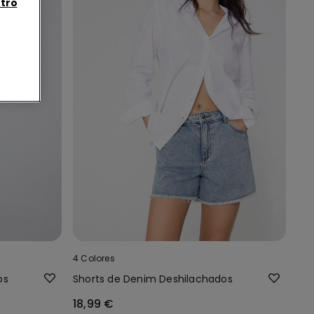
tro
4 Colores
os
Shorts de Denim Deshilachados
18,99 €