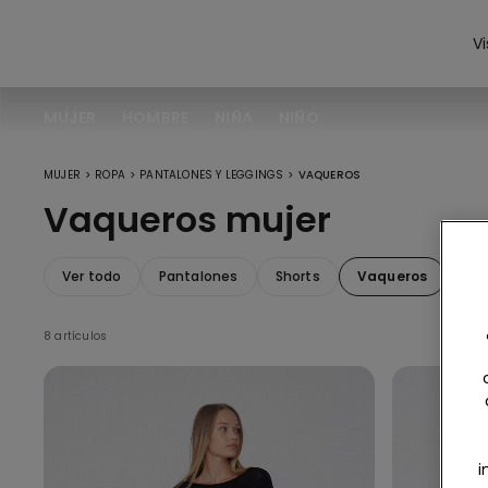
Vi
MUJER
HOMBRE
NIÑA
NIÑO
>
>
>
MUJER
ROPA
PANTALONES Y LEGGINGS
VAQUEROS
Vaqueros mujer
Ver todo
Pantalones
Shorts
Vaqueros
Leg
8 artículos
i