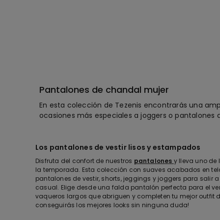
Pantalones de chandal mujer
En esta colección de Tezenis encontrarás una ampli
ocasiones más especiales a joggers o pantalones 
Los pantalones de vestir lisos y estampados
Disfruta del confort de nuestros
pantalones
y lleva uno de
la temporada. Esta colección con suaves acabados en tela
pantalones de vestir, shorts, jeggings y joggers para salir
casual. Elige desde una falda pantalón perfecta para el v
vaqueros largos que abriguen y completen tu mejor outfit de
conseguirás los mejores looks sin ninguna duda!