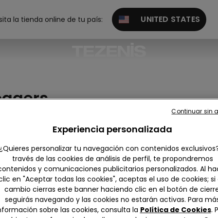
UNITED STATES
sita la tienda online de tu país:
oggers
Continuar sin 
gings y mallas
Joggers
Experiencia personalizada
¿Quieres personalizar tu navegación con contenidos exclusivos
través de las cookies de análisis de perfil, te propondremos
contenidos y comunicaciones publicitarios personalizados. Al ha
clic en "Aceptar todas las cookies", aceptas el uso de cookies; si
cambio cierras este banner haciendo clic en el botón de cierre
seguirás navegando y las cookies no estarán activas. Para má
nformación sobre las cookies, consulta la
Política de Cookies
. 