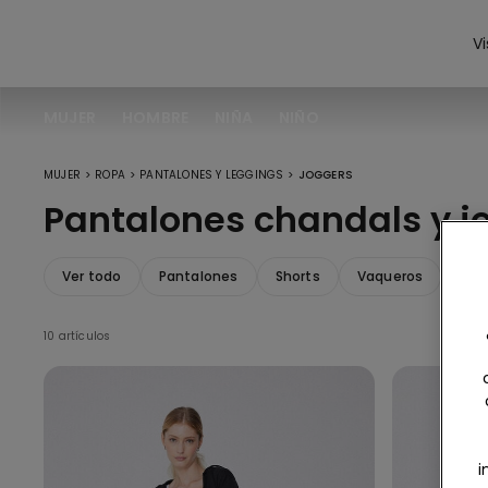
Vi
MUJER
HOMBRE
NIÑA
NIÑO
>
>
>
MUJER
ROPA
PANTALONES Y LEGGINGS
JOGGERS
Pantalones chandals y j
Ver todo
Pantalones
Shorts
Vaqueros
Leg
10 artículos
i