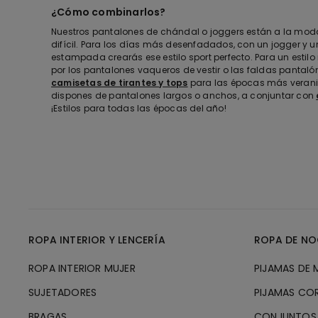
¿Cómo combinarlos?
Nuestros pantalones de chándal o joggers están a la mod
difícil. Para los días más desenfadados, con un jogger y 
estampada crearás ese estilo sport perfecto. Para un estilo 
por los pantalones vaqueros de vestir o las faldas pantal
camisetas de tirantes y tops
para las épocas más veranie
dispones de pantalones largos o anchos, a conjuntar con
¡Estilos para todas las épocas del año!
ROPA INTERIOR Y LENCERÍA
ROPA DE NO
ROPA INTERIOR MUJER
PIJAMAS DE 
SUJETADORES
PIJAMAS CO
BRAGAS
CONJUNTOS 