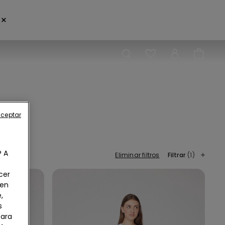
×
aceptar
? A
Eliminar filtros
Filtrar
(1)
cer
 en
,
s
Para