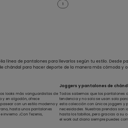
1
a línea de pantalones para llevarlos según tu estilo. Desde pa
de chándal para hacer deporte de la manera más cómoda y orig
Joggers y pantalones de chánd
 los looks más vanguardistas de
Todos sabemos que los pantalones d
 y en algodón, ofrece
tendencia y no solo se usan solo para
 a pasear con un estilo moderno y
esta colección con únicos joggers y 
erano, hasta unos pantalones
necesidades. Nuestras prendas son ide
 invierno. ¡Con Tezenis,
hasta los tobillos, pero gracias a su 
el work out diario siempre puedes com