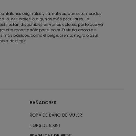
 pantalones originales y llamativos, con estampados
al o los florales, o algunos más peculiares. La
tir están disponibles en varios colores, por lo que ya
r otro modelo sólo por el color. Disfruta ahora de
s más básicos, como el beige, crema, negro o azul
hora de elegir!
BAÑADORES
ROPA DE BAÑO DE MUJER
TOPS DE BIKINI
BRAGUITAS DE BIKINI