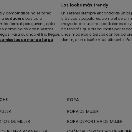
Los looks más trendy
a y combinarlos no es tarea
En Tezenis siempre encontrarás unos
una
sudadera
básica o
clásicos y populares, como el de anim
más formal, pero juvenil, opta
mayoría de nuestros pantalones de ves
ón y combínalos con nuestros
no tendrás que preocuparte por escoge
gas. Para cuando el frío llegue,
unos modelos clásicos con los colore
camisetas de manga larga
.
denim, o un diseño más diferente. ¡Es 
CHE
ROPA
MUJER
ROPA DE MUJER
RTOS DE MUJER
ROPA DEPORTIVA DE MUJER
DE PIJAMA PARA MUJER
CHÁNDAL DEPORTIVO DE MUJER