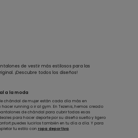
ntalones de vestir más estilosos para las
inal. ¡Descubre todos los diseños!
al a la moda
e chándal de mujer están cada día más en
 hacer running o ir al gym. En Tezenis, hemos creado
pantalones de chándal para cubrir todas esas
ales para hacer deporte por su diseño suelto y ligero
confort puedes lucirlos también en tu día a día. Y para
pletar tu estilo con
ropa deportiva
.