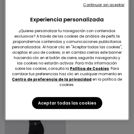
Continuar sin aceptar
Experiencia personalizada
¿Quieres personalizar tu navegación con contenidos
exclusivos? A través de las cookies de análisis de perfil, te
-47%
propondremos contenidos y comunicaciones publicitarios
personalizados. Al hacer clic en "Aceptar todas las cookies",
aceptas el uso de cookies; si en cambio cierras este banner
4 Colores
4 Colores
haciendo clic en el botón de cierre, seguirás navegando y
Jeggings de Talle Alto con
Shorts de Denim
las cookies no estarán activas. Para más información
Efecto Push-Up
Deshilachados
sobre las cookies, consulta la
Política de Cookies
. Para
19,99 €
10,00 €
18,99 €
-47%
cambiar tus preferencias haz clic en cualquier momento en
Centro de preferencia de la privacidad
en la política de
cookies.
Aceptar todas las cookies